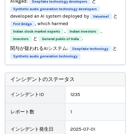
Alleged:
と
Deepfake technology developers
Synthetic audio generation technology developers
developed an AI system deployed by
と
Valueleaf
, which harmed
First Bridge
,
,
Indian stock market experts
Indian investors
と
.
Investors
General public of India
関与が疑われるAIシステム:
と
Deepfake technology
Synthetic audio generation technology
インシデントのステータス
インシデントID
1235
レポート数
1
インシデント発生日
2025-07-01