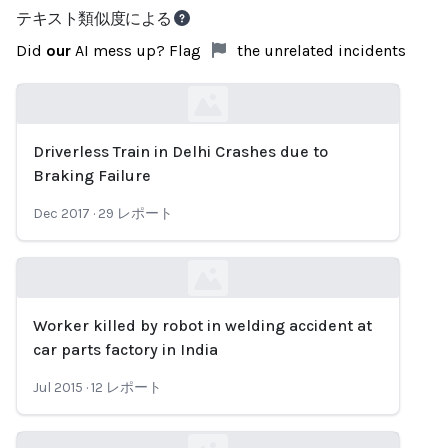
テキスト類似度による
Did
our
AI mess up? Flag
the unrelated incidents
Driverless Train in Delhi Crashes due to
Loading...
Braking Failure
Dec 2017
·
29
レポート
Worker killed by robot in welding accident at
Loading...
car parts factory in India
Jul 2015
·
12
レポート