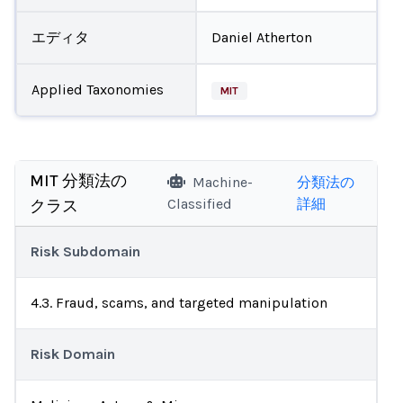
エディタ
Daniel Atherton
Applied Taxonomies
MIT
MIT 分類法の
Machine-
分類法の
Classified
詳細
クラス
Risk Subdomain
4.3. Fraud, scams, and targeted manipulation
Risk Domain