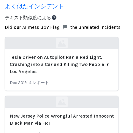
よく似たインシデント
テキスト類似度による
Did
our
AI mess up? Flag
the unrelated incidents
Tesla Driver on Autopilot Ran a Red Light,
Loading...
Crashing into a Car and Killing Two People in
Los Angeles
Dec 2019
·
4
レポート
New Jersey Police Wrongful Arrested Innocent
Loading...
Black Man via FRT