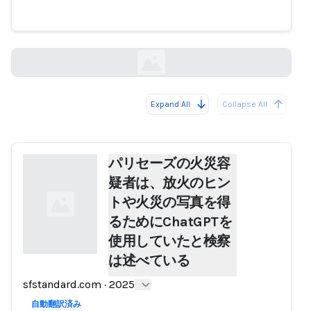
は述べている
sfstandard.com
Expand All
Collapse All
Loading...
パリセーズの火災容
疑者は、放火のヒン
トや火災の写真を得
るためにChatGPTを
使用していたと検察
は述べている
Loading...
sfstandard.com
·
2025
自動翻訳済み