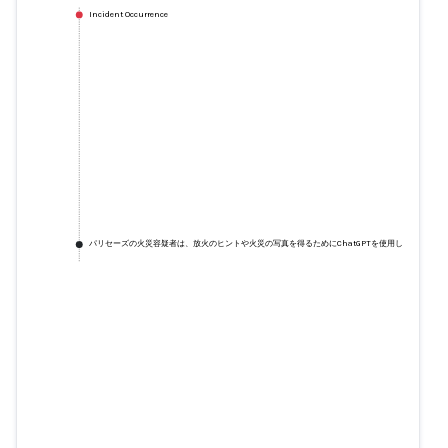
Incident Occurrence
パリセーズの火災容疑者は、放火のヒントや火災の写真を得るためにChatGPTを使用していたと検
パリセーズの火災容疑者は、放火
のヒントや火災の写真を得るため
にChatGPTを使用していたと検察