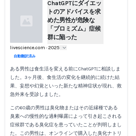
ChatGPTにダイエッ
トのアドバイスを求
めた男性が危険な
「ブロミズム」症候
群に陥った
livescience.com
·
2025
Loading...
自動翻訳済み
ある男性は食生活を変える前にChatGPTに相談しま
した。3ヶ月後、食生活の変化を継続的に続けた結
果、妄想や幻覚といった新たな精神症状が現れ、救
急外来を受診しました。
この60歳の男性は臭化物またはその近縁種である
臭素への慢性的な過剰曝露によって引き起こされる
症候群である臭化症を患っていたことが判明しまし
た。この男性は、オンラインで購入した臭化ナトリ