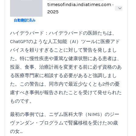
timesofindia.indiatimes.com
·
2025
自動翻訳済み
Loading...
ハイデラバード：ハイデラバードの医師たちは、
ChatGPTのような人工知能（AI）ツールに医療アド
バイスを頼りすぎることに対して警告を発しまし
た。特に慢性疾患や重篤な健康状態にある患者は、
投薬、食事、治療計画を変更する前に必ず資格のあ
る医療専門家に相談する必要があると強調しまし
た。この警告は、同市内で最近少なくとも2件の憂
慮すべき事例が報告されたことを受けて発せられた
ものです。
最初の事例では、ニザム医科大学（NIMS）のジー
ヴァンダン・プログラムで腎臓移植を受けた30歳
の女…