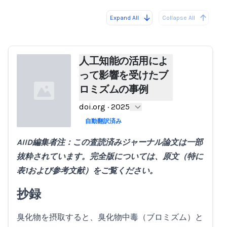
Expand All
Collapse All
Loading...
Load
人工知能の活用によ
って影響を受けたブ
ロミズムの事例
doi.org
·
2025
自動翻訳済み
AIID編集者注：この査読済みジャーナル論文は一部
Loading...
抜粋されています。完全版については、原文（特に
表1および参考文献）をご覧ください。
抄録
臭化物を摂取すると、臭化物中毒（ブロミズム）と