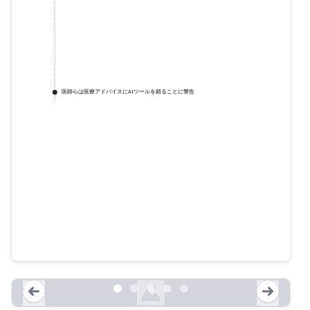
医師らは医療アドバイスにAIツールを頼ることに警告
人工知能の活用によって影響を受
けたブロミズムの事例
doi.org