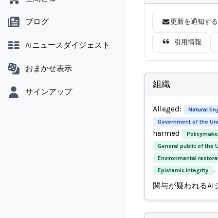
ブログ
更新を通知する
引用情報
AIニュースダイジェスト
おまかせ表示
組織
サインアップ
Alleged:
Natural En
Government of the Un
harmed
Policymake
General public of the
Environmental restora
.
Epistemic integrity
関与が疑われるAI