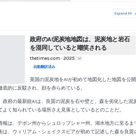
Expand All
政府のAI泥炭地地図は、泥炭地と岩石
を混同していると嘲笑される
thetimes.com
·
2025
自動翻訳済み
英国の泥炭地をAIが初めて地図化した地図を公
徹底的に反駁され、顔を赤らめている。
、政府の最新鋭AIは、良質の泥炭を石や壁と、森を劣化した泥
てよく知られている場所さえ見落としているとのことだ。
情報は、デボン州からシュロップシャー州、湖水地方に至るま
術は、ウィリアム・シェイクスピアが初めて記述した森を良質