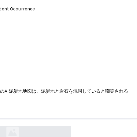
ident Occurrence
のAI泥炭地地図は、泥炭地と岩石を混同していると嘲笑される
I泥炭地地図は、泥炭地と岩石を混同していると嘲
thetimes.com