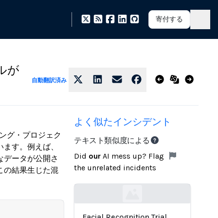
寄付する
ールが
自動翻訳済み
よく似たインシデント
ピング・プロジェク
テキスト類似度による
います。例えば、
Did
our
AI mess up? Flag
なデータが公開さ
the unrelated incidents
この結果生じた混
Loading...
Facial Recognition Trial