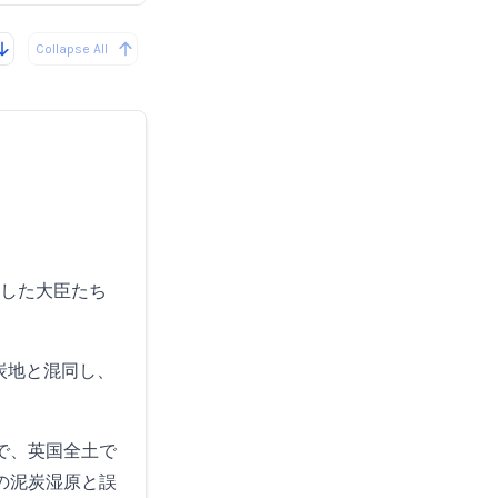
Collapse All
開した大臣たち
炭地と混同し、
で、英国全土で
の泥炭湿原と誤