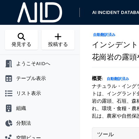
AI INCIDENT DATAB
自動翻訳済み
インシデント 1
発見する
投稿する
花崗岩の露頭
ようこそAIIDへ
テーブル表示
概要
:
自動翻訳済み
ナチュラル・イングラ
リスト表示
トは、イングランド
岩の露頭、石垣、森
組織
れ、環境・食糧・農
乱は、農家や自然保
分類法
ツール
空間ビュー