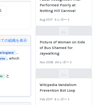
Performed Poorly at
る
Notting Hill Carnival
Aug 2017
·
4
レポート
Loading...
べての組織を表示
Picture of Woman on Side
of Bus Shamed for
,
al England
Jaywalking
, which
efra
Nov 2018
·
24
レポート
と
Loading...
om
Wikipedia Vandalism
Prevention Bot Loop
Feb 2017
·
6
レポート