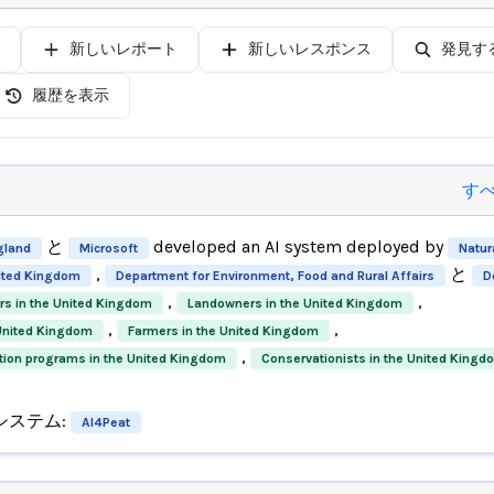
新しいレポート
新しいレスポンス
発見す
履歴を表示
す
と
developed an AI system deployed by
gland
Microsoft
Natur
,
と
ited Kingdom
Department for Environment, Food and Rural Affairs
D
,
,
rs in the United Kingdom
Landowners in the United Kingdom
,
,
 United Kingdom
Farmers in the United Kingdom
,
tion programs in the United Kingdom
Conservationists in the United Kingd
システム:
AI4Peat