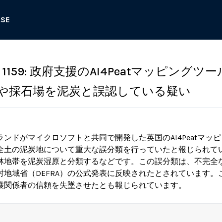
ASE
159: 政府支援のAI4Peatマッピングツ
や採石場を泥炭と誤認している疑い
ンドがマイクロソフトと共同で開発した英国のAI4Peatマッ
全土の泥炭地について重大な誤分類を行っていたと報じられて
林地帯を泥炭湿原と分類するなどです。この誤分類は、不完全
村地域省（DEFRA）の公式発表に反映されたとされています。
護関係者の信頼を失墜させたとも報じられています。