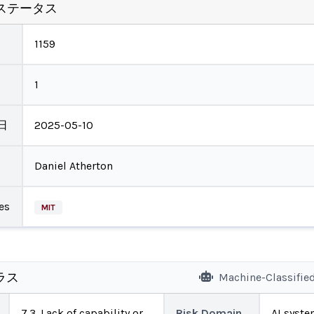
ステータス
1159
1
日
2025-05-10
Daniel Atherton
es
MIT
ラス
Machine-Classifie
7.3. Lack of capability or
Risk Domain
AI system