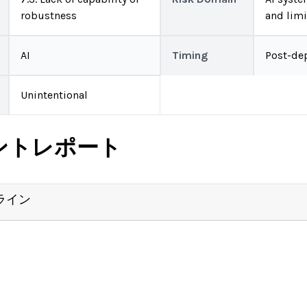
robustness
and limi
AI
Timing
Post-de
Unintentional
ントレポート
ライン