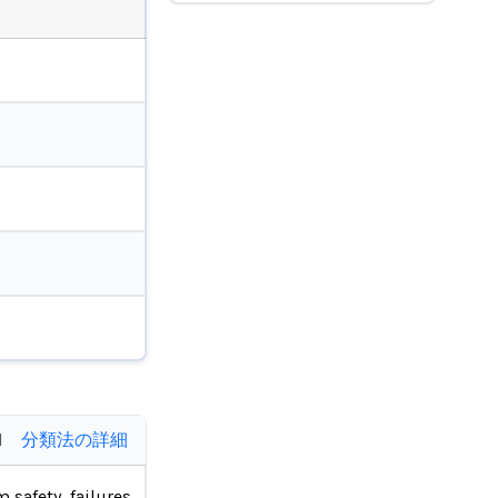
d
分類法の詳細
 safety, failures,