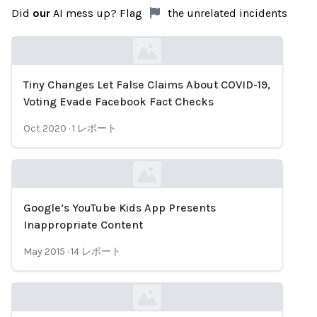
Did
our
AI mess up? Flag
the unrelated incidents
Tiny Changes Let False Claims About COVID-19,
Loading...
Voting Evade Facebook Fact Checks
Oct 2020
·
1
レポート
Google’s YouTube Kids App Presents
Loading...
Inappropriate Content
May 2015
·
14
レポート