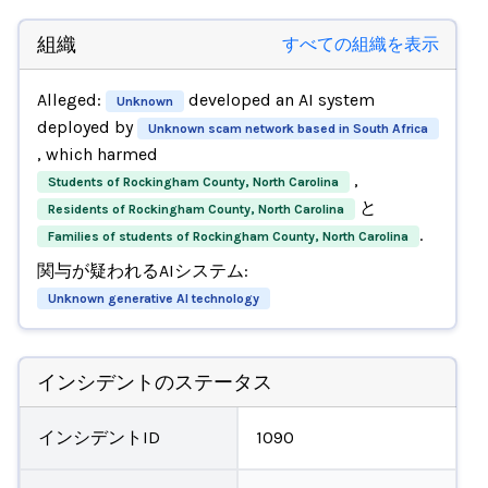
組織
すべての組織を表示
Alleged:
developed an AI system
Unknown
deployed by
Unknown scam network based in South Africa
, which harmed
,
Students of Rockingham County, North Carolina
と
Residents of Rockingham County, North Carolina
.
Families of students of Rockingham County, North Carolina
関与が疑われるAIシステム:
Unknown generative AI technology
インシデントのステータス
インシデントID
1090