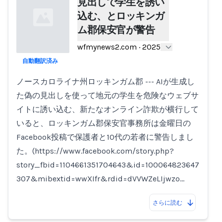
見出しで学生を誘い
込む、とロッキンガ
ム郡保安官が警告
wfmynews2.com
·
2025
自動翻訳済み
Loading...
ノースカロライナ州ロッキンガム郡 --- AIが生成し
た偽の見出しを使って地元の学生を危険なウェブサ
イトに誘い込む、新たなオンライン詐欺が横行して
いると、ロッキンガム郡保安官事務所は金曜日の
Facebook投稿で保護者と10代の若者に警告しまし
た。(https://www.facebook.com/story.php?
story_fbid=1104661351704643&id=100064823647
307&mibextid=wwXIfr&rdid=dVVWZeLIjwzo…
さらに読む