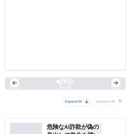
危険なAI詐欺が偽の見出しで学生
を誘い込む、とロッキンガム郡保
安官が警告
wfmynews2.com
Expand All
Collapse All
Loading...
Load
危険なAI詐欺が偽の