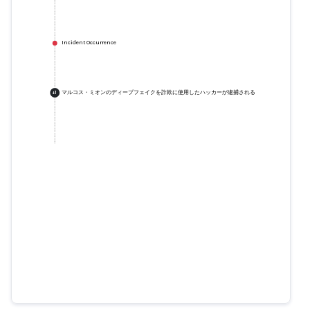
Incident Occurrence
マルコス・ミオンのディープフェイクを詐欺に使用したハッカーが逮捕される
+
1
マルコス・ミオンのディープフェ
イクを詐欺に使用したハッカーが
逮捕される