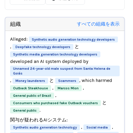
組織
すべての組織を表示
Alleged:
Synthetic audio generation technology developers
,
と
Deepfake technology developers
Synthetic media generation technology developers
developed an AI system deployed by
Unnamed 24-year-old male suspect from Santa Helena de
Goiás
,
と
, which harmed
Money launderers
Scammers
,
,
Outback Steakhouse
Marcos Mion
,
General public of Brazil
と
Consumers who purchased fake Outback vouchers
.
General public
関与が疑われるAIシステム:
,
,
Synthetic audio generation technology
Social media