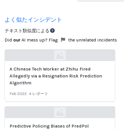
よく似たインシデント
テキスト類似度による
Did
our
AI mess up? Flag
the unrelated incidents
A Chinese Tech Worker at Zhihu Fired
Loading...
Allegedly via a Resignation Risk Prediction
Algorithm
Feb 2022
·
4
レポート
Predictive Policing Biases of PredPol