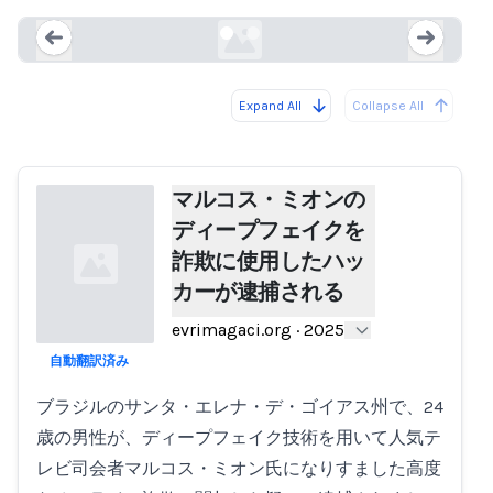
evrimagaci.org
Expand All
Collapse All
Loading...
Load
マルコス・ミオンの
ディープフェイクを
詐欺に使用したハッ
カーが逮捕される
evrimagaci.org
·
2025
自動翻訳済み
Loading...
ブラジルのサンタ・エレナ・デ・ゴイアス州で、24
歳の男性が、ディープフェイク技術を用いて人気テ
レビ司会者マルコス・ミオン氏になりすました高度