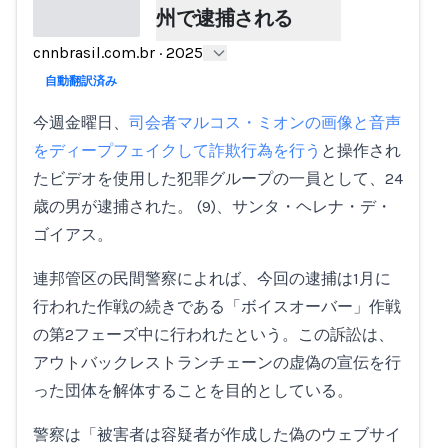
州で逮捕される
cnnbrasil.com.br
·
2025
Loading...
自動翻訳済み
今週金曜日、
司会者マルコス・ミオンの画像と音声
をディープフェイクして詐欺行為を行う
と操作され
たビデオを使用した犯罪グループの一員として、24
歳の男が逮捕された。 (9)、サンタ・ヘレナ・デ・
ゴイアス。
連邦管区の民間警察によれば、今回の逮捕は1月に
行われた作戦の続きである「ボイスオーバー」作戦
の第2フェーズ中に行われたという。この訴訟は、
アウトバックレストランチェーンの虚偽の宣伝を行
った団体を解体することを目的としている。
警察は「被害者は容疑者が作成した偽のウェブサイ