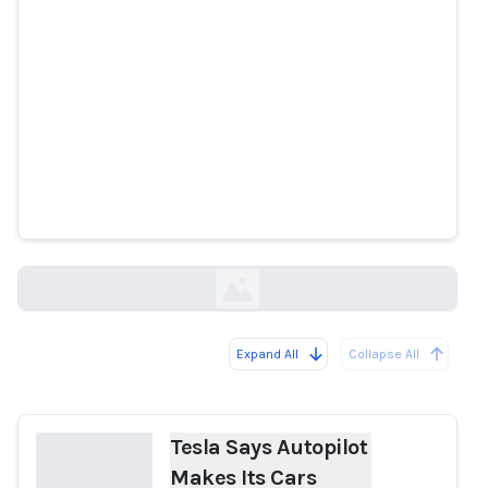
Tesla Says Autopilot Makes Its
Cars Safer. Crash Victims Say It
Kills.
nytimes.com
Expand All
Collapse All
Loading...
Tesla Says Autopilot
Makes Its Cars