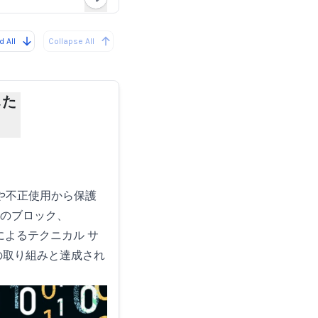
Loading...
 All
Collapse All
した
詐欺や不正使用から保護
ましのブロック、
機能によるテクニカル サ
中の取り組みと達成され