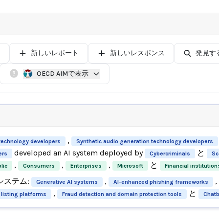
新しいレポート
新しいレスポンス
発見す
OECD AIMで表示
,
technology developers
Synthetic audio generation technology developers
developed an AI system deployed by
と
ers
Cybercriminals
Sc
,
,
,
と
lic
Consumers
Enterprises
Microsoft
Financial institution
システム:
,
,
Generative AI systems
AI-enhanced phishing frameworks
,
と
listing platforms
Fraud detection and domain protection tools
Chatb