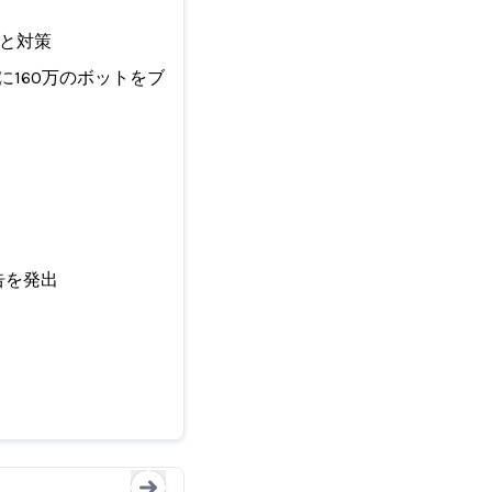
威と対策
に160万のボットをブロックしていると発表した。
告を発出
欺の脅威と対策
AIの進化により