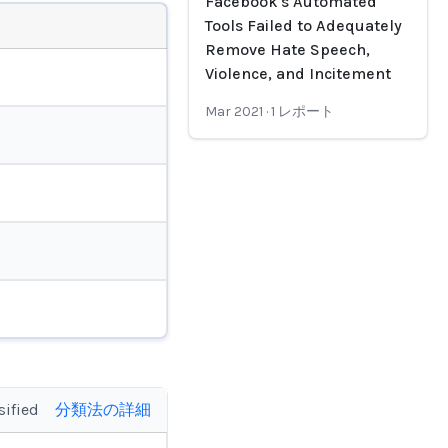
Facebook's Automated
Tools Failed to Adequately
Remove Hate Speech,
Violence, and Incitement
Mar 2021
·
1
レポート
sified
分類法の詳細