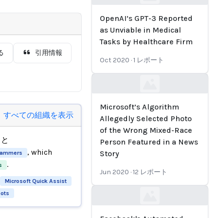
Loading...
OpenAI’s GPT-3 Reported
as Unviable in Medical
Tasks by Healthcare Firm
る
引用情報
Oct 2020
·
1
レポート
Loading...
Microsoft’s Algorithm
すべての組織を表示
Allegedly Selected Photo
of the Wrong Mixed-Race
と
Person Featured in a News
, which
Story
ammers
.
s
Jun 2020
·
12
レポート
Microsoft Quick Assist
ots
Loading...