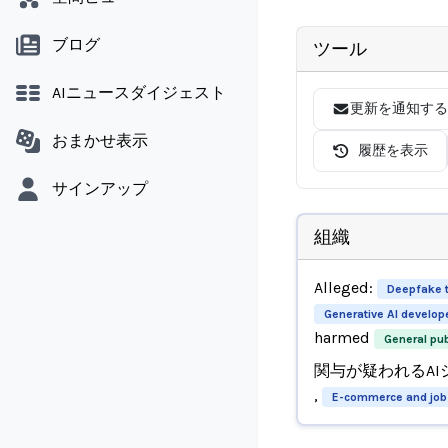
ブログ
ツール
AIニュースダイジェスト
更新を通知する
おまかせ表示
履歴を表示
サインアップ
組織
Alleged:
Deepfake 
Generative AI develop
harmed
General pub
関与が疑われるAI
,
E-commerce and job 