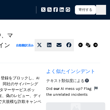
寄付する
中、マ
イン
自動翻訳済み
よく似たインシデント
ト登録をブロックし、AI
テキスト類似度による
。同社のサイバーシグ
Did
our
AI mess up? Flag
スタマーサービスボッ
the unrelated incidents
在、偽のレビュー、ディ
で大規模な詐欺キャンペ