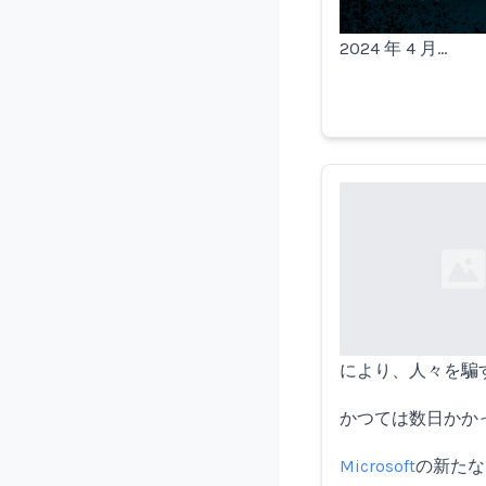
2024 年 4 月…
Loading...
により、人々を騙
かつては数日かか
Microsoft
の新たな