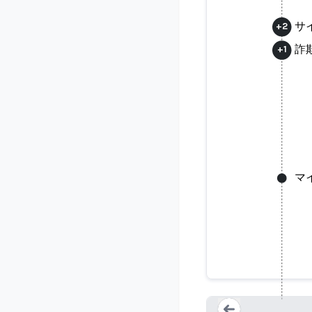
サ
+
2
詐
+
1
マ
サイバーシ