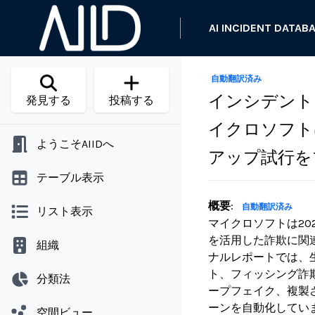
AI INCIDENT DATAB
自動翻訳済み
インシデント 
発見する
投稿する
イクロソフト
ようこそAIIDへ
アップ試行を
テーブル表示
概要
:
自動翻訳済み
リスト表示
マイクロソフトは20
を活用した詐欺に関
組織
ナルレポートでは、
ト、フィッシング詐
分類法
ープフェイク、複製
ーンを自動化してい
空間ビュー