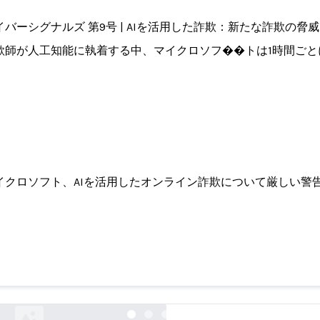
イバーシグナルズ 第9号 | AIを活用した詐欺：新たな詐欺の脅
欺師が人工知能に執着する中、マイクロソフ��トは1時間ごと
イクロソフト、AIを活用したオンライン詐欺について厳しい警
グナルズ 第9号 | AIを活用した詐欺：新たな詐
microsoft.com