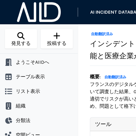
AI INCIDENT DATAB
自動翻訳済み
インシデント 2
発見する
投稿する
能と医療企業
ようこそAIIDへ
テーブル表示
概要
:
自動翻訳済み
フランスのデジタルケ
リスト表示
いて調査した結果、
適切でリスクが高い
組織
め、問題として格下
分類法
ツール
空間ビュー