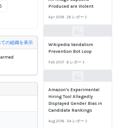
る
Produced are Violent
Apr 2018
·
26
レポート
Loading...
べての組織を表示
Wikipedia Vandalism
Prevention Bot Loop
harmed
Feb 2017
·
6
レポート
Loading...
Amazon’s Experimental
Hiring Tool Allegedly
Displayed Gender Bias in
Candidate Rankings
Aug 2016
·
34
レポート