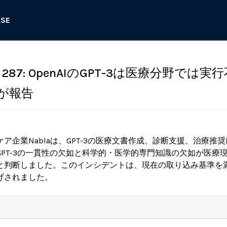
ASE
87: OpenAIのGPT-3は医療分野では実
が報告
ア企業Nablaは、GPT-3の医療文書作成、診断支援、治療推
GPT-3の一貫性の欠如と科学的・医学的専門知識の欠如が医療
と判断しました。このインシデントは、現在の取り込み基準を
げされました。