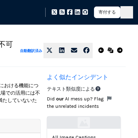
寄付する
行不可
自動翻訳済み
よく似たインシデント
奨における機能につ
テキスト類似度による
現場での活用には不
Did
our
AI mess up? Flag
満たしていないた
the unrelated incidents
Loading...
All Image Captions