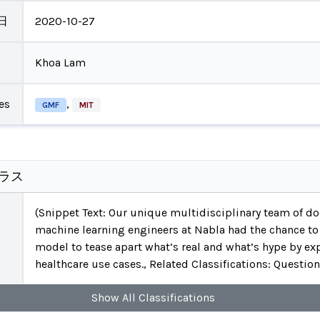
日
2020-10-27
Khoa Lam
es
,
GMF
MIT
クラス
(Snippet Text: Our unique multidisciplinary team of do
machine learning engineers at Nabla had the chance to 
model to tease apart what’s real and what’s hype by exp
healthcare use cases., Related Classifications: Questio
Show
All
Classifications