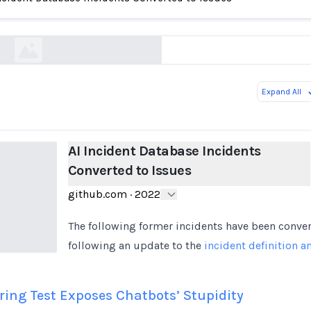
 Incident Database Incidents Converted to Issue
github.com
Expand All
AI Incident Database Incidents
Converted to Issues
github.com
·
2022
The following former incidents have been conver
following an update to the
incident definition a
ring Test Exposes Chatbots’ Stupidity