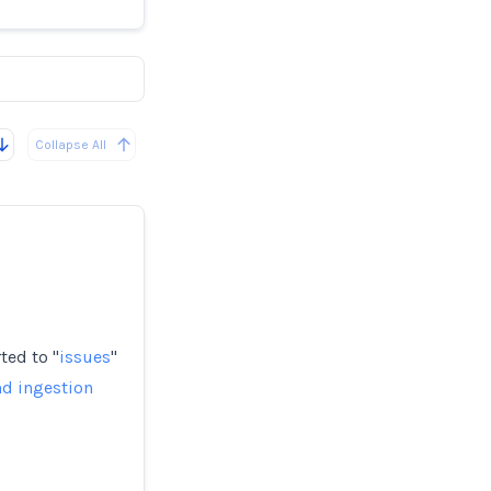
s
Collapse All
ted to "
issues
"
nd ingestion