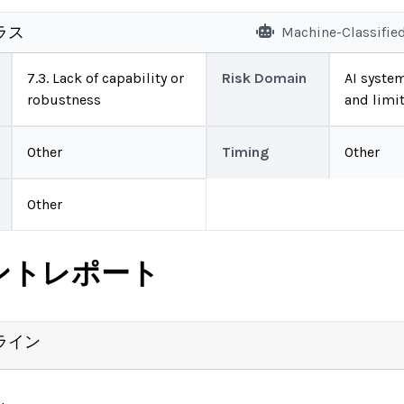
ラス
Machine-Classifie
7.3. Lack of capability or
Risk Domain
AI system
robustness
and limi
Other
Timing
Other
Other
ントレポート
ライン