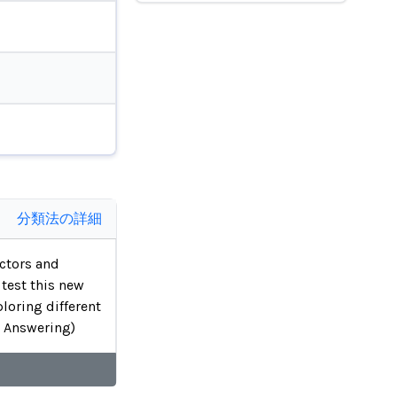
分類法の詳細
ctors and
test this new
loring different
n Answering)