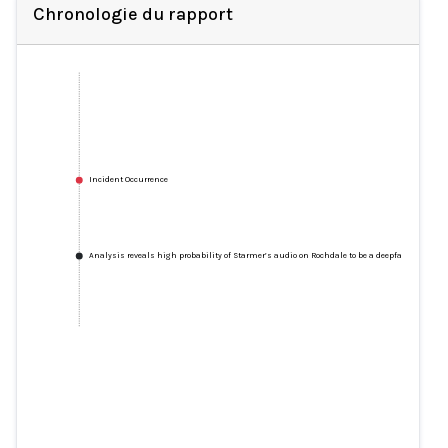
Chronologie du rapport
Incident Occurrence
Analysis reveals high probability of Starmer’s audio on Rochdale to be a deepfake