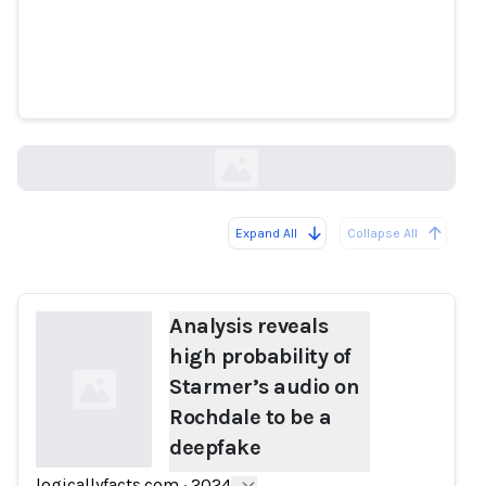
Analysis reveals high probability
of Starmer’s audio on Rochdale
to be a deepfake
logicallyfacts.com
Expand All
Collapse All
Loading...
Analysis reveals
high probability of
Starmer’s audio on
Rochdale to be a
deepfake
logicallyfacts.com
·
2024