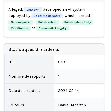
Alleged:
developed an AI system
Unknown
deployed by
, which harmed
Social media users
,
,
,
General public
British voters
British Labour Party
et
.
Keir Starmer
Democratic integrity
Statistiques d'incidents
ID
649
Nombre de rapports
1
Date de l'incident
2024-02-14
Editeurs
Daniel Atherton