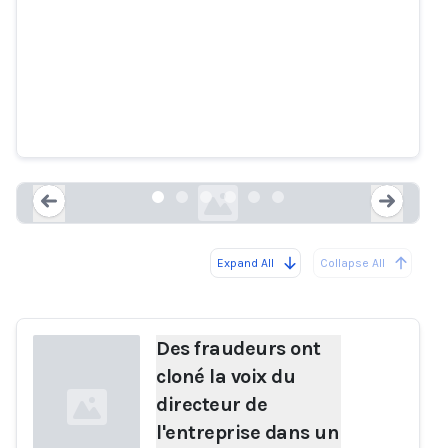
Des fraudeurs ont cloné la voix
du directeur de l'entreprise dans
un braquage de banque de 35
millions de dollars, selon la
police
forbes.com
Expand All
Collapse All
Loading...
Load
Des fraudeurs ont
cloné la voix du
directeur de
l'entreprise dans un