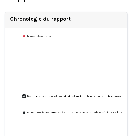
Chronologie du rapport
Incident Occurrence
Des fraudeurs ont cloné la voix du directeur de l'entreprise dans un braquage de banque de 
+
4
La technologie deepfake derrière un braquage de banque de 35 millions de dollars à Hong 