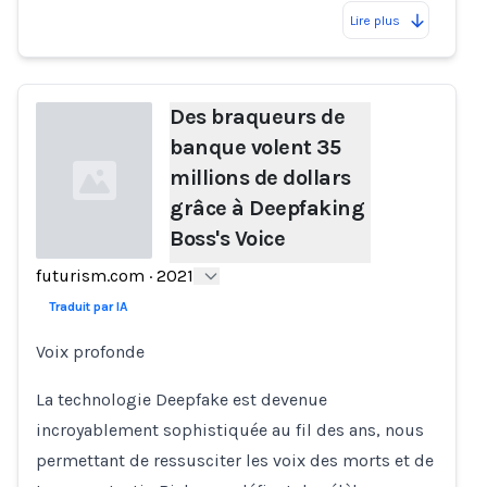
Lire plus
Des braqueurs de
banque volent 35
millions de dollars
grâce à Deepfaking
Boss's Voice
futurism.com
·
2021
Loading...
Traduit par IA
Voix profonde
La technologie Deepfake est devenue
incroyablement sophistiquée au fil des ans, nous
permettant de ressusciter les voix des morts et de