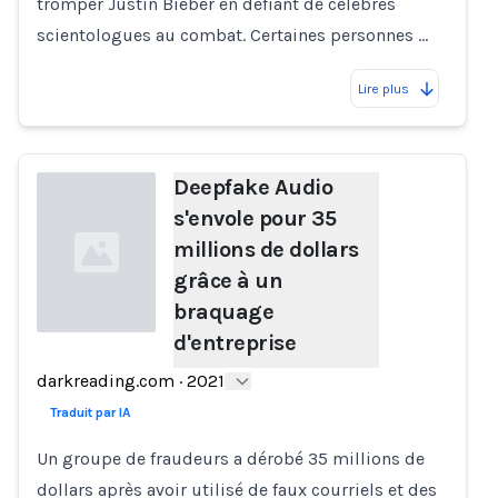
tromper Justin Bieber en défiant de célèbres
scientologues au combat. Certaines personnes …
Lire plus
Deepfake Audio
s'envole pour 35
millions de dollars
grâce à un
braquage
d'entreprise
Loading...
darkreading.com
·
2021
Traduit par IA
Un groupe de fraudeurs a dérobé 35 millions de
dollars après avoir utilisé de faux courriels et des