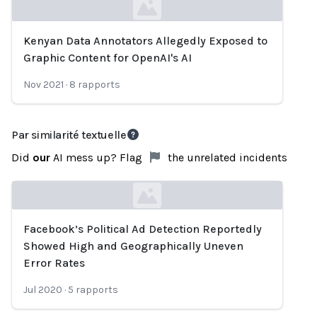
Kenyan Data Annotators Allegedly Exposed to
Loading...
Graphic Content for OpenAI's AI
Nov 2021
·
8
rapports
Par similarité textuelle
Did
our
AI mess up? Flag
the unrelated incidents
Facebook’s Political Ad Detection Reportedly
Loading...
Showed High and Geographically Uneven
Error Rates
Jul 2020
·
5
rapports