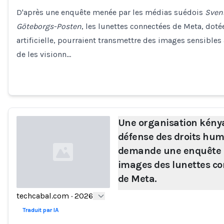
Loading...
D'après une enquête menée par les médias suédois
Sven
Göteborgs-Posten
, les lunettes connectées de Meta, doté
artificielle, pourraient transmettre des images sensible
de les visionn…
Une organisation kény
défense des droits hu
demande une enquête s
images des lunettes c
de Meta.
techcabal.com
·
2026
Loading...
Traduit par IA