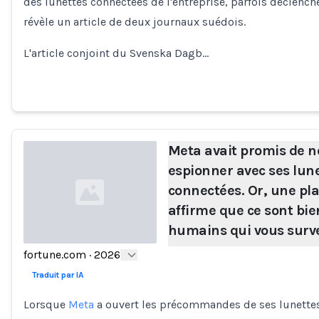
des lunettes connectées de l'entreprise, parfois déclenc
révèle un article de deux journaux suédois.
L'article conjoint du Svenska Dagb…
Meta avait promis de n
espionner avec ses lun
connectées. Or, une pla
affirme que ce sont bie
humains qui vous surve
fortune.com
·
2026
Loading...
Traduit par IA
Lorsque
Meta
a ouvert les précommandes de ses lunettes