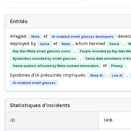
Entités
Alleged:
et
develo
Meta
AI-enabled smart glasses developers
deployed by
et
, which harmed
,
Sama
Meta
Sama
M
,
Ray-Ban Meta smart glasses users
People recorded by Ray-Ban Me
,
Bystanders recorded by smart glasses
Sama data annotators in K
et
.
Sama workers affected by Meta contract termination
Privacy
Systèmes d'IA présumés impliqués:
,
,
Meta AI
Live AI
AI-enabled smart glasses
Statistiques d'incidents
ID
1418