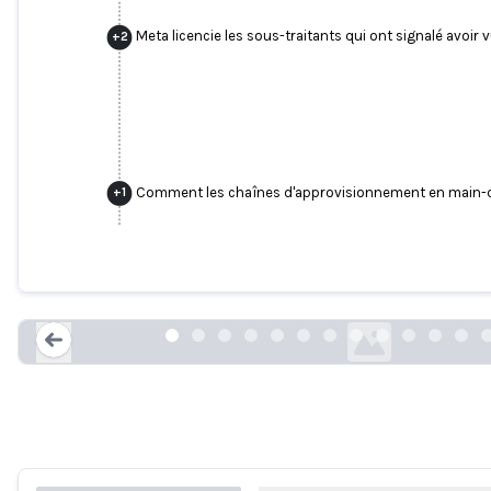
Meta licencie les sous-traitants qui ont signalé avoir 
+
2
Comment les chaînes d'approvisionnement en main-d'œu
+
1
Elle est sortie de la salle de bain nue, 
svd.se
Loading...