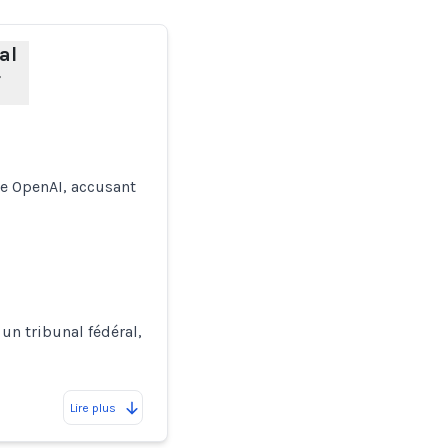
al
T
re OpenAI, accusant
un tribunal fédéral,
Lire plus