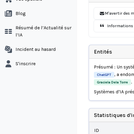
Blog
M'avertir des m
Informations 
Résumé de l’Actualité sur
l’IA
Incident au hasard
Entités
S'inscrire
Présumé : Un syst
, a end
ChatGPT
.
Graciela Dela Torre
Systèmes d'IA pré
Statistiques d'
ID