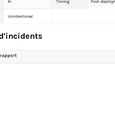
AI
Timing
Post-deploy
Unintentional
d'incidents
 rapport