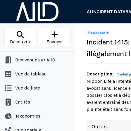
AI INCIDENT DATAB
Traduit par IA
Incident 1415
Découvrir
Envoyer
illégalement l
Bienvenue sur AIID
Vue de tableau
Description
:
Traduit p
Nippon Life a intent
Vue de liste
avocat sans licence e
dossier clos et à dé
Entités
avaient entraîné des 
plainte était sans f
Taxonomies
Outils
Vue spatiale