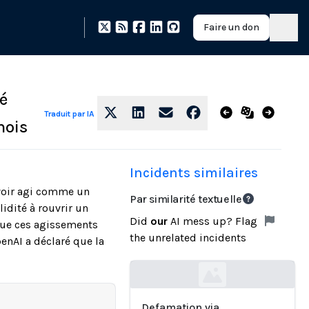
Faire un don
cé
Traduit par IA
nois
Incidents similaires
avoir agi comme un
Par similarité textuelle
idité à rouvrir un
Did
our
AI mess up? Flag
que ces agissements
the unrelated incidents
penAI a déclaré que la
Loading...
Defamation via