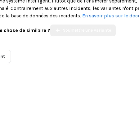
système intelligent. Plutôt que de l'énumérer séparément, n
alé. Contrairement aux autres incidents, les variantes n'ont p
de la base de données des incidents.
En savoir plus sur le do
e chose de similaire ?
Soumettre une Variante
ent