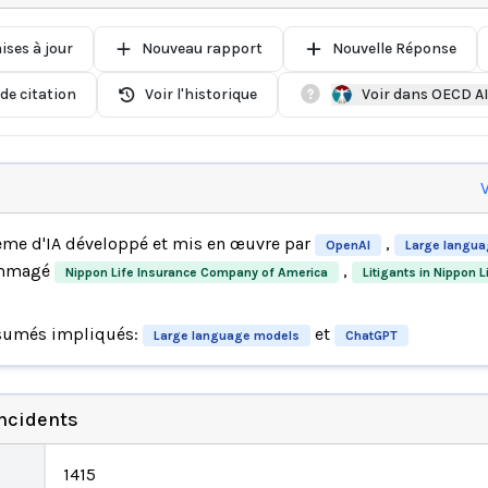
ises à jour
Nouveau rapport
Nouvelle Réponse
de citation
Voir l'historique
Voir dans OECD A
V
ème d'IA développé et mis en œuvre par
,
OpenAI
Large langu
ommagé
,
Nippon Life Insurance Company of America
Litigants in Nippon Li
sumés impliqués:
et
Large language models
ChatGPT
incidents
1415