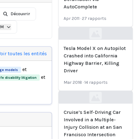
AutoComplete
Découvrir
Apr 2011
·
27
rapports
IM
Loading...
Tesla Model X on Autopilot
oir toutes les entités
Crashed into California
Highway Barrier, Killing
et
age models
Driver
et
fe disability litigation
Mar 2018
·
14
rapports
Loading...
Cruise’s Self-Driving Car
Involved in a Multiple-
Injury Collision at an San
Francisco Intersection