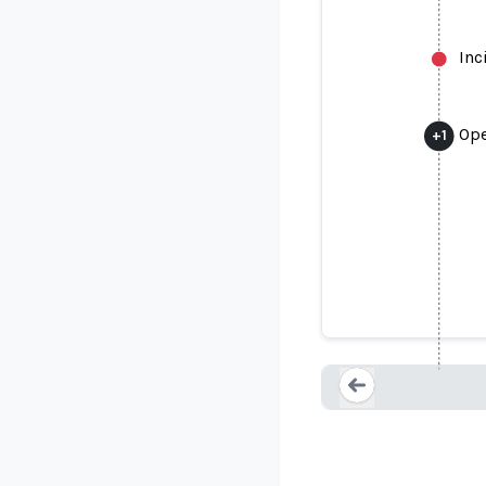
Inc
Ope
+
1
OpenAI po
Loading...