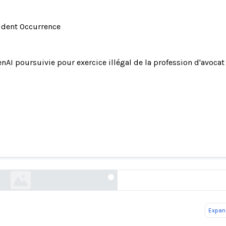
ident Occurrence
nAI poursuivie pour exercice illégal de la profession d'avocat
ursuivie pour exercice illégal de la profession d
ChatGPT
legal.io
Expand