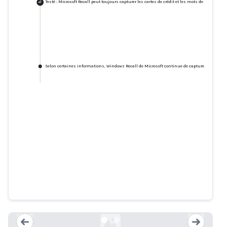
Testé : Microsoft Recall peut toujours capturer les cartes de crédit et les mots de passe, un 
+
1
Selon certaines informations, Windows Recall de Microsoft continue de capturer les mots
Testé : Microsoft Recall peut
toujours capturer les cartes de
crédit et les mots de passe, un
trésor pour les escrocs
theregister.com