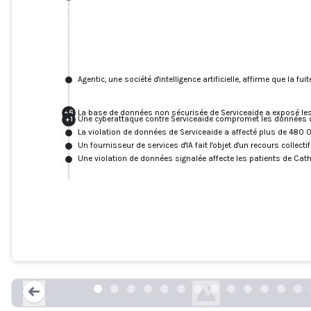
Agentic, une société d'intelligence artificielle, affirme que la
La base de données non sécurisée de Serviceaide a exposé le
+
6
Une cyberattaque contre Serviceaide compromet les données 
+
1
La violation de données de Serviceaide a affecté plus de 480 
Un fournisseur de services d'IA fait l'objet d'un recours collec
Une violation de données signalée affecte les patients de Cath
Avis d'incident de sécurité des donné
SERVICEAIDE, INC., 5 mai 2025
serviceaide.com