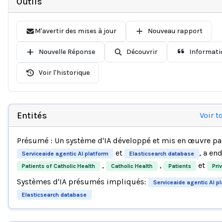
Outils
M'avertir des mises à jour
Nouveau rapport
Nouvelle Réponse
Découvrir
Informati
Voir l'historique
Entités
Voir t
Présumé : Un système d'IA développé et mis en œuvre p
et
, a e
Serviceaide agentic AI platform
Elasticsearch database
,
,
et
Patients of Catholic Health
Catholic Health
Patients
Pri
Systèmes d'IA présumés impliqués:
Serviceaide agentic AI p
Elasticsearch database