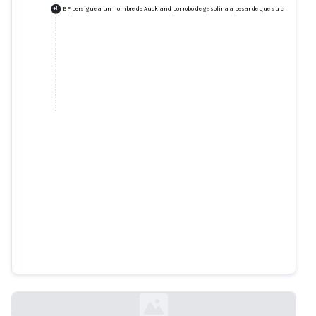
BP persigue a un hombre de Auckland por robo de gasolina a pesar de que su coche es de ot
+
1
BP persigue a un hombre de
Auckland por robo de gasolina a
pesar de que su coche es de otro
color, marca y modelo
rnz.co.nz