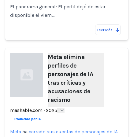
El panorama general: El perfil dejó de estar
disponible el viern…
Leer Más
Meta elimina
perfiles de
personajes de IA
tras críticas y
acusaciones de
racismo
Loading...
mashable.com
·
2025
Traducido por IA
Meta
ha
cerrado sus cuentas de personajes de IA