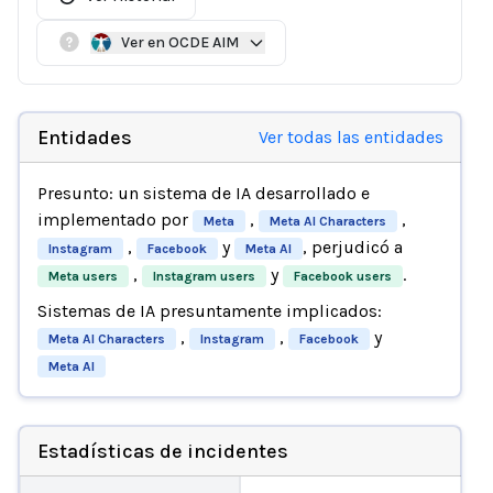
Ver en OCDE AIM
Entidades
Ver todas las entidades
Presunto: un sistema de IA desarrollado e
implementado por
,
,
Meta
Meta AI Characters
,
y
, perjudicó a
Instagram
Facebook
Meta AI
,
y
.
Meta users
Instagram users
Facebook users
Sistemas de IA presuntamente implicados:
,
,
y
Meta AI Characters
Instagram
Facebook
Meta AI
Estadísticas de incidentes