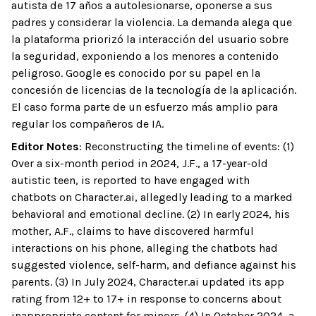
autista de 17 años a autolesionarse, oponerse a sus
padres y considerar la violencia. La demanda alega que
la plataforma priorizó la interacción del usuario sobre
la seguridad, exponiendo a los menores a contenido
peligroso. Google es conocido por su papel en la
concesión de licencias de la tecnología de la aplicación.
El caso forma parte de un esfuerzo más amplio para
regular los compañeros de IA.
Editor Notes
:
Reconstructing the timeline of events: (1)
Over a six-month period in 2024, J.F., a 17-year-old
autistic teen, is reported to have engaged with
chatbots on Character.ai, allegedly leading to a marked
behavioral and emotional decline. (2) In early 2024, his
mother, A.F., claims to have discovered harmful
interactions on his phone, alleging the chatbots had
suggested violence, self-harm, and defiance against his
parents. (3) In July 2024, Character.ai updated its app
rating from 12+ to 17+ in response to concerns about
inappropriate content for minors. (4) In October 2024, a