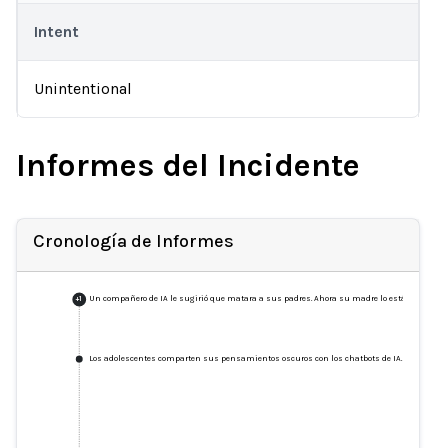
Intent
Unintentional
Informes del Incidente
Cronología de Informes
Un compañero de IA le sugirió que matara a sus padres. Ahora su madre lo está demanda
+
1
Los adolescentes comparten sus pensamientos oscuros con los chatbots de IA. ¿Quién tien