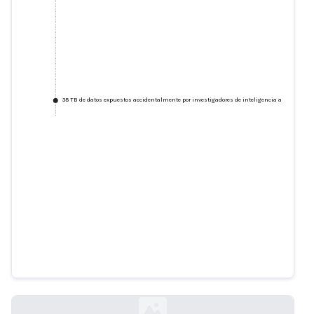
38 TB de datos expuestos accidentalmente por investigadores de inteligencia artificial de 
38 TB de datos expuestos
accidentalmente por
investigadores de inteligencia
artificial de Microsoft
wiz.io