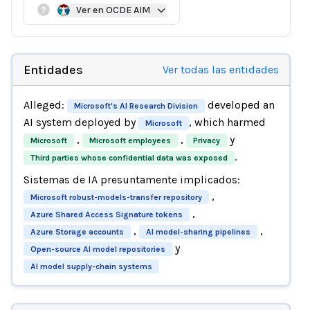
Ver en OCDE AIM
Entidades
Ver todas las entidades
Alleged:
developed an
Microsoft's AI Research Division
AI system deployed by
, which harmed
Microsoft
,
,
y
Microsoft
Microsoft employees
Privacy
.
Third parties whose confidential data was exposed
Sistemas de IA presuntamente implicados:
,
Microsoft robust-models-transfer repository
,
Azure Shared Access Signature tokens
,
,
Azure Storage accounts
AI model-sharing pipelines
y
Open-source AI model repositories
AI model supply-chain systems