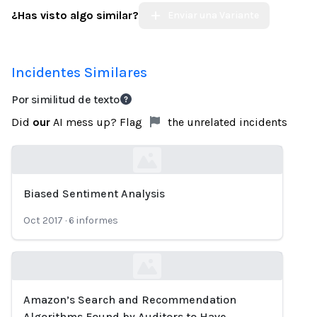
¿Has visto algo similar?
Enviar una Variante
Incidentes Similares
Por similitud de texto
Did
our
AI mess up? Flag
the unrelated incidents
Biased Sentiment Analysis
Loading...
Oct 2017
·
6
informes
Amazon’s Search and Recommendation
Loading...
Algorithms Found by Auditors to Have