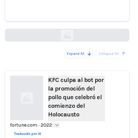
promoción del pollo que celebró
el comienzo del Holocausto
fortune.com
Expand All
Collapse All
Loading...
KFC culpa al bot por
la promoción del
pollo que celebró el
comienzo del
Holocausto
fortune.com
·
2022
Loading...
Traducido por IA