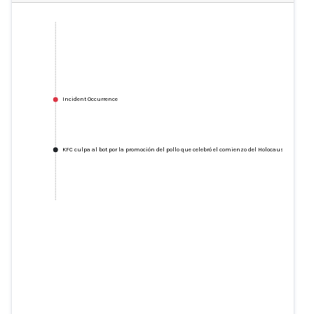
Incident Occurrence
KFC culpa al bot por la promoción del pollo que celebró el comienzo del Holocausto
KFC culpa al bot por la