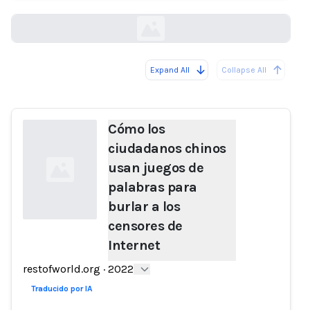
restofworld.org
Expand All
Collapse All
Loading...
Cómo los
ciudadanos chinos
usan juegos de
palabras para
burlar a los
censores de
Internet
Loading...
restofworld.org
·
2022
Traducido por IA