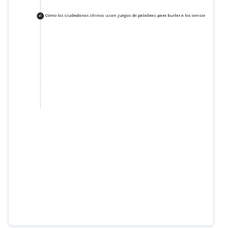
Cómo los ciudadanos chinos usan juegos de palabras para burlar a los censores de Inter
+
1
Cómo los ciudadanos chinos
usan juegos de palabras para
burlar a los censores de Internet