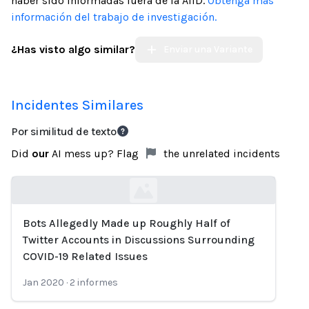
haber sido informadas fuera de la AIID.
Obtenga más
información del trabajo de investigación.
¿Has visto algo similar?
Enviar una Variante
Incidentes Similares
Por similitud de texto
Did
our
AI mess up? Flag
the unrelated incidents
Bots Allegedly Made up Roughly Half of
Loading...
Twitter Accounts in Discussions Surrounding
COVID-19 Related Issues
Jan 2020
·
2
informes