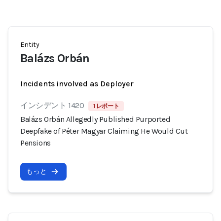
Entity
Balázs Orbán
Incidents involved as Deployer
インシデント 1420
1 レポート
Balázs Orbán Allegedly Published Purported
Deepfake of Péter Magyar Claiming He Would Cut
Pensions
もっと