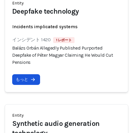
Entity
Deepfake technology
Incidents implicated systems
インシデント 1420
1 レポート
Balázs Orbán Allegedly Published Purported
Deepfake of Péter Magyar Claiming He Would Cut
Pensions
もっと
Entity
Synthetic audio generation