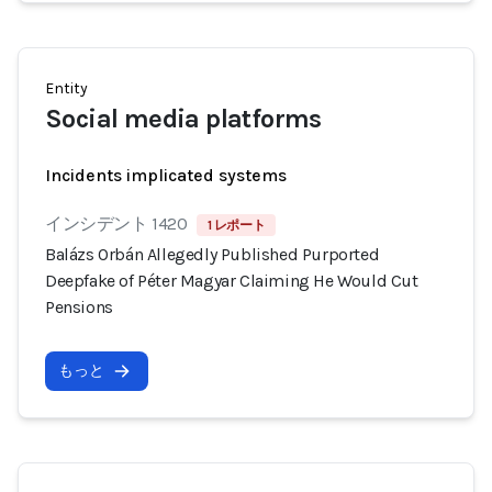
Entity
Social media platforms
Incidents implicated systems
インシデント 1420
1 レポート
Balázs Orbán Allegedly Published Purported
Deepfake of Péter Magyar Claiming He Would Cut
Pensions
もっと