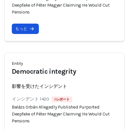
Deepfake of Péter Magyar Claiming He Would Cut
Pensions
もっと
Entity
Democratic integrity
影響を受けたインシデント
インシデント 1420
1 レポート
Balázs Orbán Allegedly Published Purported
Deepfake of Péter Magyar Claiming He Would Cut
Pensions