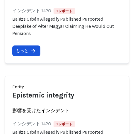
インシデント 1420
1 レポート
Balázs Orbán Allegedly Published Purported
Deepfake of Péter Magyar Claiming He Would Cut
Pensions
もっと
Entity
Epistemic integrity
影響を受けたインシデント
インシデント 1420
1 レポート
Balázs Orbán Allegedly Published Purported