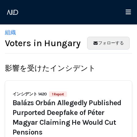
組織
Voters in Hungary
フォローする
影響を受けたインシデント
インシデント 1420
1 Report
Balázs Orbán Allegedly Published
Purported Deepfake of Péter
Magyar Claiming He Would Cut
Pensions