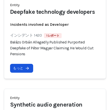
Entity
Deepfake technology developers
Incidents involved as Developer
インシデント 1420
1 レポート
Balázs Orbán Allegedly Published Purported
Deepfake of Péter Magyar Claiming He Would Cut
Pensions
もっと
Entity
Synthetic audio generation