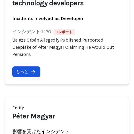
technology developers
Incidents involved as Developer
インシデント 1420
1 レポート
Balázs Orbán Allegedly Published Purported
Deepfake of Péter Magyar Claiming He Would Cut
Pensions
もっと
Entity
Péter Magyar
影響を受けたインシデント