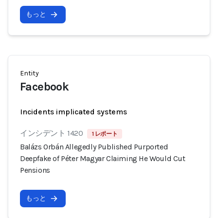
もっと
Entity
Facebook
Incidents implicated systems
インシデント 1420
1 レポート
Balázs Orbán Allegedly Published Purported
Deepfake of Péter Magyar Claiming He Would Cut
Pensions
もっと