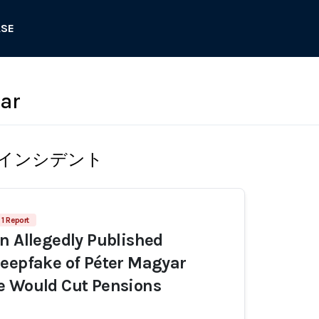
ASE
ar
インシデント
1 Report
n Allegedly Published
eepfake of Péter Magyar
e Would Cut Pensions