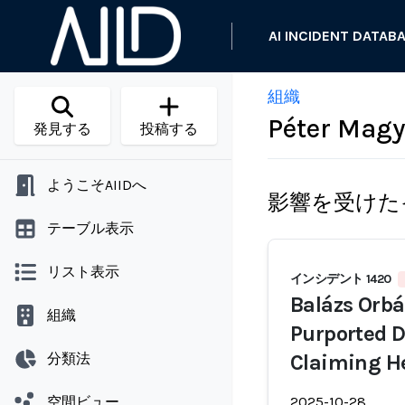
AI INCIDENT DATAB
組織
Péter Magy
発見する
投稿する
ようこそAIIDへ
影響を受けた
テーブル表示
リスト表示
インシデント 1420
Balázs Orbá
組織
Purported D
分類法
Claiming H
空間ビュー
2025-10-28