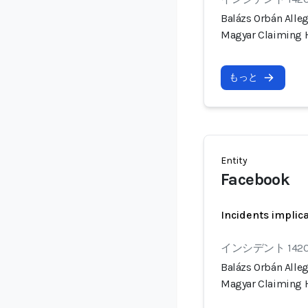
Balázs Orbán Alle
Magyar Claiming 
もっと
Entity
Facebook
Incidents implic
インシデント 142
Balázs Orbán Alle
Magyar Claiming 