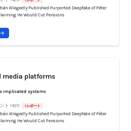
1 レポート
rbán Allegedly Published Purported Deepfake of Péter
laiming He Would Cut Pensions
l media platforms
s implicated systems
ト 1420
1 レポート
rbán Allegedly Published Purported Deepfake of Péter
laiming He Would Cut Pensions