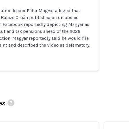
ition leader Péter Magyar alleged that
e Balázs Orbán published an unlabeled
n Facebook reportedly depicting Magyar as
cut and tax pensions ahead of the 2026
ction. Magyar reportedly said he would file
int and described the video as defamatory.
es