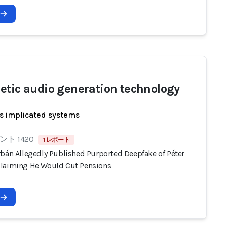
etic audio generation technology
s implicated systems
ト 1420
1 レポート
rbán Allegedly Published Purported Deepfake of Péter
laiming He Would Cut Pensions