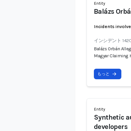
Entity
Balázs Orb
Incidents involv
インシデント 142
Balázs Orbán Alle
Magyar Claiming 
もっと
Entity
Synthetic a
developers