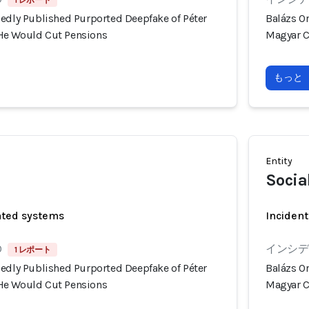
1 レポート
gedly Published Purported Deepfake of Péter
Balázs O
He Would Cut Pensions
Magyar C
もっと
Entity
Socia
ated systems
Incident
0
インシデン
1 レポート
gedly Published Purported Deepfake of Péter
Balázs O
He Would Cut Pensions
Magyar C