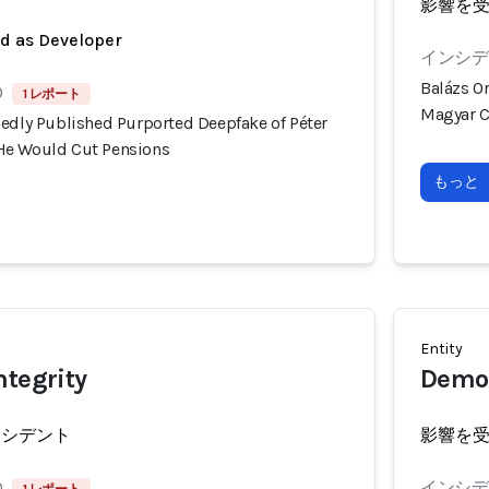
影響を
ed as Developer
インシデン
Balázs O
0
1 レポート
Magyar C
gedly Published Purported Deepfake of Péter
He Would Cut Pensions
もっと
Entity
ntegrity
Democ
ンシデント
影響を
0
インシデン