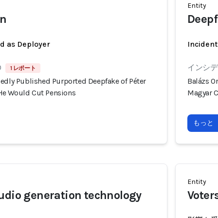
Entity
án
Deepf
ed as Deployer
Incident
0
インシデン
1 レポート
gedly Published Purported Deepfake of Péter
Balázs O
He Would Cut Pensions
Magyar C
もっと
Entity
udio generation technology
Voter