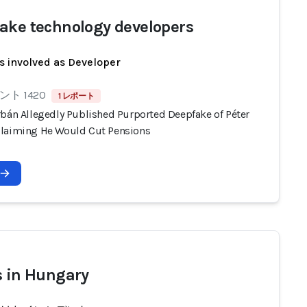
ake technology developers
s involved as Developer
ト 1420
1 レポート
rbán Allegedly Published Purported Deepfake of Péter
laiming He Would Cut Pensions
s in Hungary