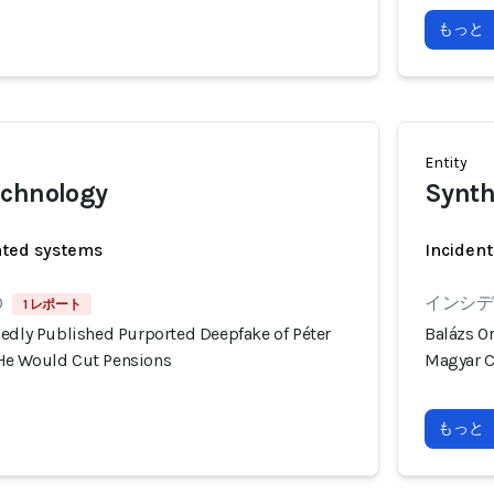
もっと
Entity
echnology
Synth
ated systems
Incident
0
インシデン
1 レポート
gedly Published Purported Deepfake of Péter
Balázs O
He Would Cut Pensions
Magyar C
もっと