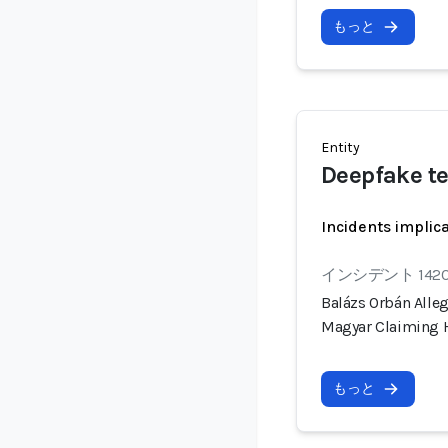
もっと
Entity
Deepfake t
Incidents implic
インシデント 142
Balázs Orbán Alle
Magyar Claiming 
もっと