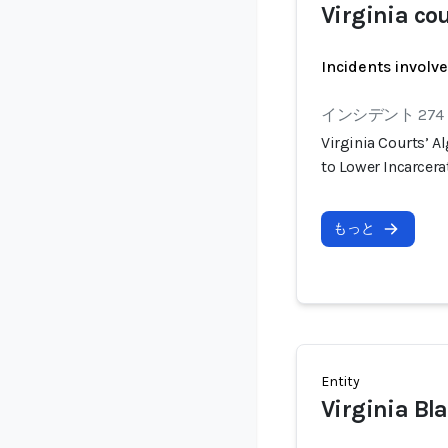
Virginia co
Incidents involv
インシデント 274
Virginia Courts’ 
to Lower Incarcera
もっと
Entity
Virginia Bl