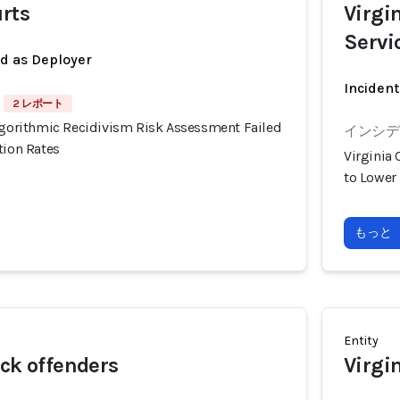
urts
Virgi
Servi
ed as Deployer
Incident
2 レポート
Algorithmic Recidivism Risk Assessment Failed
インシデン
tion Rates
Virginia
to Lower 
もっと
Entity
ack offenders
Virgi