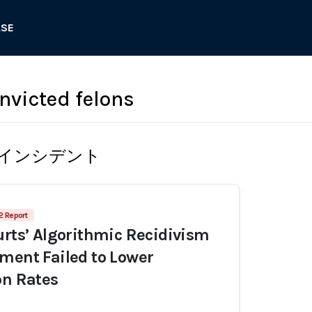
ASE
nvicted felons
インシデント
2 Report
urts’ Algorithmic Recidivism
ment Failed to Lower
on Rates