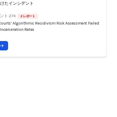
受けたインシデント
ト 274
2 レポート
 Courts’ Algorithmic Recidivism Risk Assessment Failed
Incarceration Rates