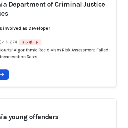
nia Department of Criminal Justice
ces
s involved as Developer
ト 274
2 レポート
 Courts’ Algorithmic Recidivism Risk Assessment Failed
Incarceration Rates
nia young offenders