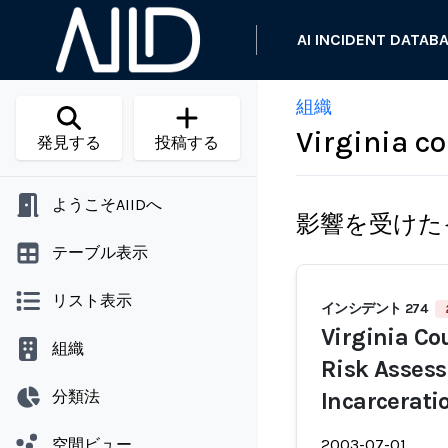
AI INCIDENT DATAB
組織
Virginia co
発見する
投稿する
ようこそAIIDへ
影響を受けた
テーブル表示
リスト表示
インシデント 274
Virginia Co
組織
Risk Assess
分類法
Incarcerati
空間ビュー
2003-07-01