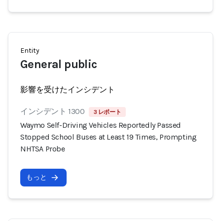
Entity
General public
影響を受けたインシデント
インシデント 1300
3 レポート
Waymo Self-Driving Vehicles Reportedly Passed
Stopped School Buses at Least 19 Times, Prompting
NHTSA Probe
もっと