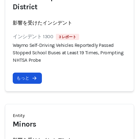
District
影響を受けたインシデント
インシデント 1300
3 レポート
Waymo Self-Driving Vehicles Reportedly Passed
Stopped School Buses at Least 19 Times, Prompting
NHTSA Probe
もっと
Entity
Minors