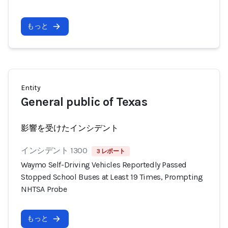
もっと
Entity
General public of Texas
影響を受けたインシデント
インシデント 1300
3 レポート
Waymo Self-Driving Vehicles Reportedly Passed
Stopped School Buses at Least 19 Times, Prompting
NHTSA Probe
もっと