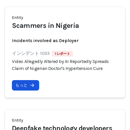
Entity
Scammers in Nigeria
Incidents involved as Deployer
インシデント 1033
1 レポート
Video Allegedly Altered by AI Reportedly Spreads
Claim of Nigerian Doctor's Hypertension Cure
もっと
Entity
Deepfake technology developers