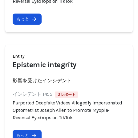
Reversal Eyedrops on TikTok
もっと
Entity
Epistemic integrity
影響を受けたインシデント
インシデント 1455
2 レポート
Purported Deepfake Videos Allegedly Impersonated
Optometrist Joseph Allen to Promote Myopia-
Reversal Eyedrops on TikTok
もっと