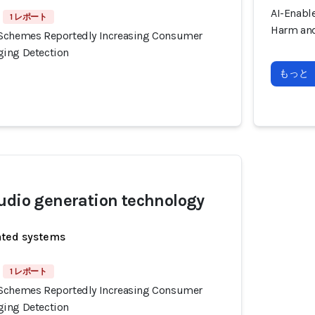
AI-Enabl
1 レポート
Harm and
 Schemes Reportedly Increasing Consumer
ging Detection
もっと
udio generation technology
ated systems
1 レポート
 Schemes Reportedly Increasing Consumer
ging Detection