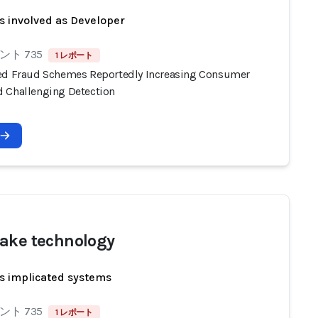
s involved as Developer
ト 735
1 レポート
ed Fraud Schemes Reportedly Increasing Consumer
 Challenging Detection
ake technology
s implicated systems
ト 735
1 レポート