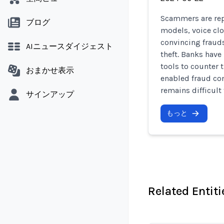
Scammers are rep
ブログ
models, voice clo
convincing frauds
AIニュースダイジェスト
theft. Banks have
tools to counter 
おまかせ表示
enabled fraud co
remains difficult 
サインアップ
もっと
Related Entiti