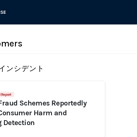
ASE
omers
インシデント
1 Report
 Fraud Schemes Reportedly
 Consumer Harm and
 Detection