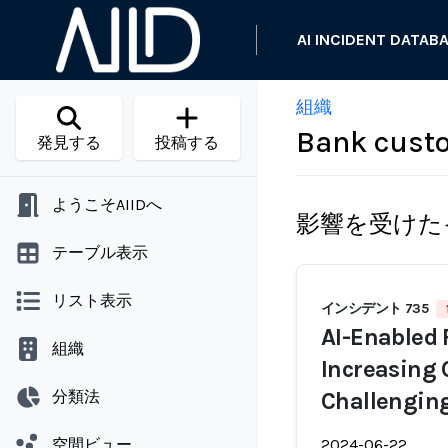
AI INCIDENT DATAB
組織
Bank cust
発見する
投稿する
ようこそAIIDへ
影響を受けた
テーブル表示
リスト表示
インシデント 735
AI-Enabled
組織
Increasing
分類法
Challenging
空間ビュー
2024-06-22