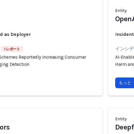
Entity
Open
ed as Deployer
Incident
インシデン
1 レポート
 Schemes Reportedly Increasing Consumer
AI-Enabl
ging Detection
Harm and
もっと
Entity
tors
Deepf