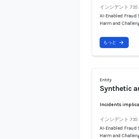
インシデント 735
AI-Enabled Fraud
Harm and Challen
もっと
Entity
Synthetic a
Incidents implic
インシデント 735
AI-Enabled Fraud
Harm and Challen