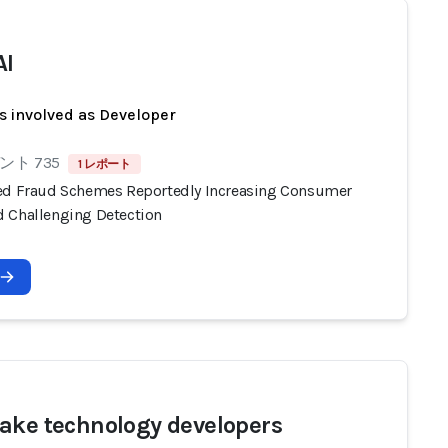
AI
s involved as Developer
ト 735
1 レポート
ed Fraud Schemes Reportedly Increasing Consumer
 Challenging Detection
ake technology developers