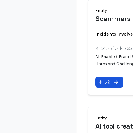
Entity
Scammers
Incidents involv
インシデント 735
AI-Enabled Fraud
Harm and Challen
もっと
Entity
AI tool crea