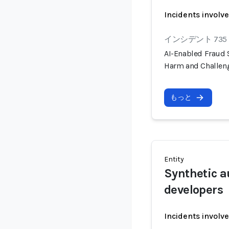
Incidents involv
インシデント 735
AI-Enabled Fraud
Harm and Challen
もっと
Entity
Synthetic a
developers
Incidents involv