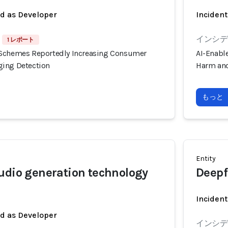
ed as Developer
Incident
インシデン
1 レポート
 Schemes Reportedly Increasing Consumer
AI-Enabl
ging Detection
Harm and
もっと
Entity
udio generation technology
Deepf
Incident
ed as Developer
インシデン