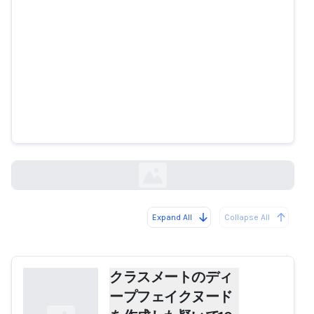
クラスメートのディープフェイク
ヌードを作成した疑いで10代の若
者が逮捕される
ekathimerini.com
Expand All
Collapse All
Loading...
クラスメートのディ
ープフェイクヌード