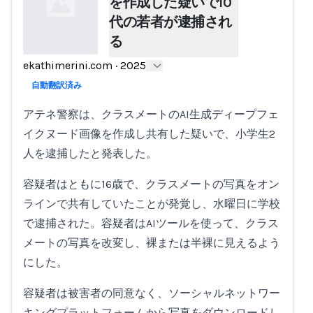
を作成した疑いで10
代の若者が逮捕され
る
ekathimerini.com
·
2025
Loading...
自動翻訳済み
アテネ警察は、クラスメートのAI生成ディープフェ
イクヌード画像を作成し共有した疑いで、小学生2
人を逮捕したと発表した。
容疑者はともに16歳で、クラスメートの写真をオン
ラインで共有していたことが発覚し、水曜日に学校
で逮捕された。容疑者はAIツールを使って、クラス
メートの写真を改変し、裸または半裸に見えるよう
にした。
容疑者は被害者の同意なく、ソーシャルネットワー
キングプラットフォームから写真をダウンロードし