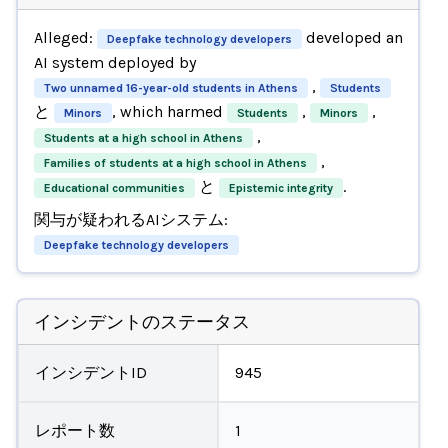
Alleged:
developed an
Deepfake technology developers
AI system deployed by
,
Two unnamed 16-year-old students in Athens
Students
と
, which harmed
,
,
Minors
Students
Minors
,
Students at a high school in Athens
,
Families of students at a high school in Athens
と
.
Educational communities
Epistemic integrity
関与が疑われるAIシステム:
Deepfake technology developers
インシデントのステータス
インシデントID
945
レポート数
1