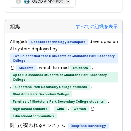
OECD AIMで表示
組織
すべての組織を表示
Alleged:
developed an
Deepfake technology developers
AI system deployed by
Two unidentified Year 11 students at Gladstone Park Secondary
College
と
, which harmed
,
Students
Students
Up to 60 unnamed students at Gladstone Park Secondary
College
,
,
Gladstone Park Secondary College students
,
Gladstone Park Secondary College
,
Families of Gladstone Park Secondary College students
,
,
と
high school students
Girls
Women
.
Educational communities
関与が疑われるAIシステム:
Deepfake technology