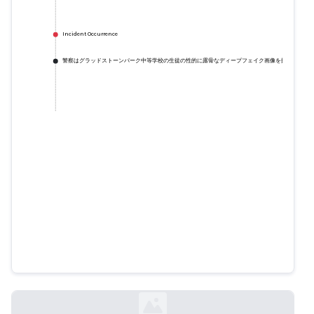
Incident Occurrence
警察はグラッドストーンパーク中等学校の生徒の性的に露骨なディープフェイク画像を捜査 - ABC
警察はグラッドストーンパーク中
等学校の生徒の性的に露骨なディ
ープフェイク画像を捜査 - ABCニ
ュース
abc.net.au