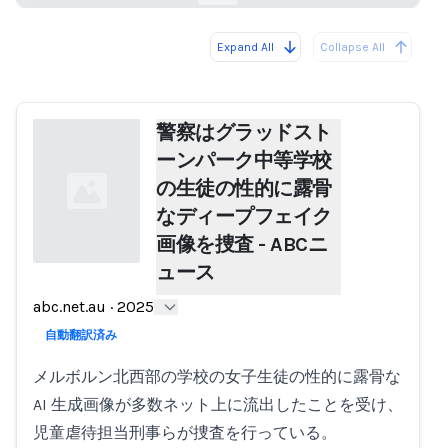
Expand All
Collapse All
Loading...
警察はグラッドスト
ーンパーク中等学校
の生徒の性的に露骨
なディープフェイク
画像を捜査 - ABCニ
ュース
Loading...
abc.net.au
·
2025
自動翻訳済み
メルボルン北西部の学校の女子生徒の性的に露骨な
AI 生成画像が多数ネット上に流出したことを受け、
児童虐待担当刑事らが捜査を行っている。