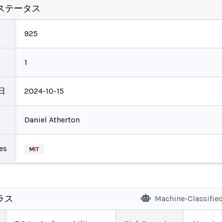
ステータス
925
1
日
2024-10-15
Daniel Atherton
es
MIT
ラス
Machine-Classifie