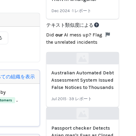
Dec 2024
·
1
レポート
テキスト類似度による
Did
our
AI mess up? Flag
る
the unrelated incidents
Loading...
Australian Automated Debt
べての組織を表示
Assessment System Issued
False Notices to Thousands
 by
Jul 2015
·
39
レポート
,
stomers
Loading...
Passport checker Detects
Asian man's Eyes as Closed