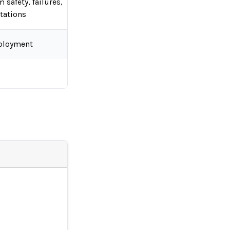
 safety, failures,
tations
ployment