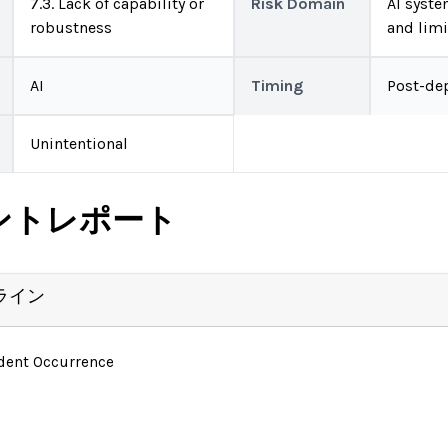
7.3. Lack of capability or
Risk Domain
AI system
robustness
and limi
AI
Timing
Post-de
Unintentional
ントレポート
ライン
ident Occurrence