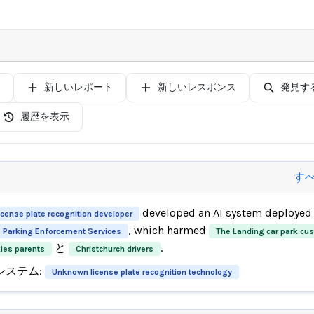
新しいレポート
新しいレスポンス
発見す
履歴を表示
す
developed an AI system deployed
cense plate recognition developer
, which harmed
Parking Enforcement Services
The Landing car park cu
と
.
ies parents
Christchurch drivers
システム:
Unknown license plate recognition technology