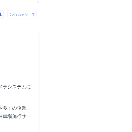
Collapse All
メラシステムに
や多くの企業、
駐車場施行サー