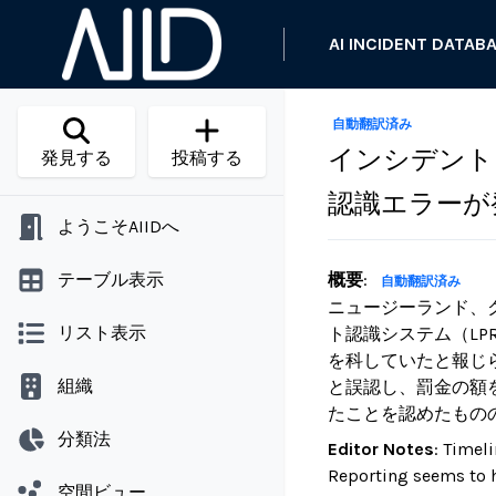
AI INCIDENT DATAB
自動翻訳済み
インシデント
発見する
投稿する
認識エラーが
ようこそAIIDへ
テーブル表示
概要
:
自動翻訳済み
ニュージーランド、
リスト表示
ト認識システム（L
を科していたと報じ
組織
と誤認し、罰金の額
たことを認めたもの
分類法
Editor Notes
:
Timeli
Reporting seems to h
空間ビュー