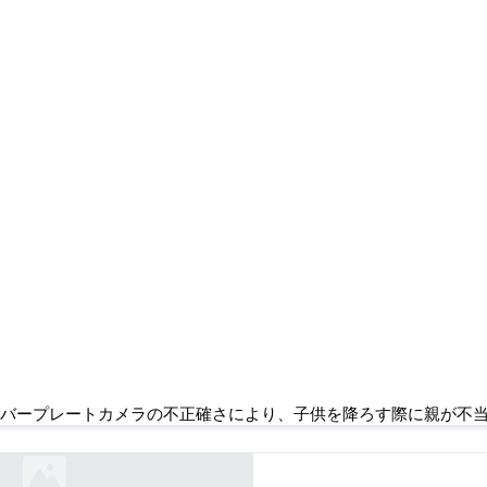
レートカメラの不正確さにより、子供を降ろす際
に駐車違反金を科せられる
バープレートカメラの不正確さにより、子供を降ろす際に親が不
rnz.co.nz