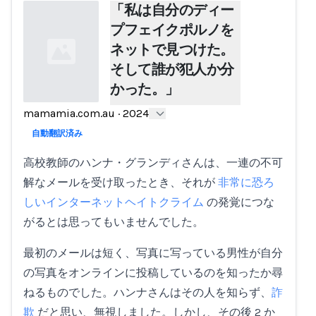
「私は自分のディー
プフェイクポルノを
ネットで見つけた。
そして誰が犯人か分
かった。」
mamamia.com.au
·
2024
Loading...
自動翻訳済み
高校教師のハンナ・グランディさんは、一連の不可
解なメールを受け取ったとき、それが
非常に恐ろ
しいインターネットヘイトクライム
の発覚につな
がるとは思ってもいませんでした。
最初のメールは短く、写真に写っている男性が自分
の写真をオンラインに投稿しているのを知ったか尋
ねるものでした。ハンナさんはその人を知らず、
詐
欺
だと思い、無視しました。しかし、その後 2 か