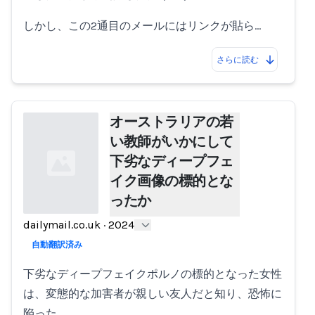
しかし、この2通目のメールにはリンクが貼ら…
さらに読む
オーストラリアの若
い教師がいかにして
下劣なディープフェ
イク画像の標的とな
ったか
dailymail.co.uk
·
2024
Loading...
自動翻訳済み
下劣なディープフェイクポルノの標的となった女性
は、変態的な加害者が親しい友人だと知り、恐怖に
陥った。