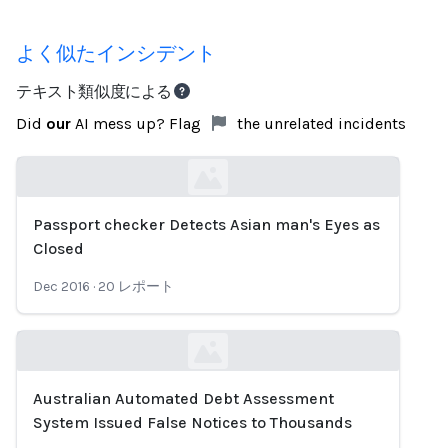
よく似たインシデント
テキスト類似度による
Did
our
AI mess up? Flag
the unrelated incidents
Passport checker Detects Asian man's Eyes as
Loading...
Closed
Dec 2016
·
20
レポート
Australian Automated Debt Assessment
Loading...
System Issued False Notices to Thousands