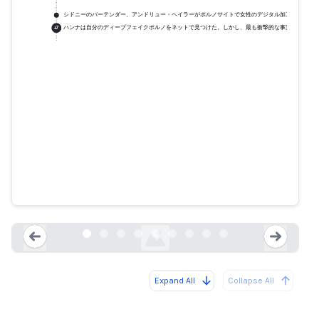
シドニーのバーテンダー、アンドリュー・ヘイラーがポルノサイトで女性のデジタル加工画像をシ
ハンナは自分のディープフェイクポルノをネットで見つけた。しかし、最も衝撃的な事実が明らか
+
7
シドニーのバーテンダー、アンド
リュー・ヘイラーがポルノサイト
で女性のデジタル加工画像をシェ
アした罪で投獄される
abc.net.au
Expand All
Collapse All
Loading...
Load