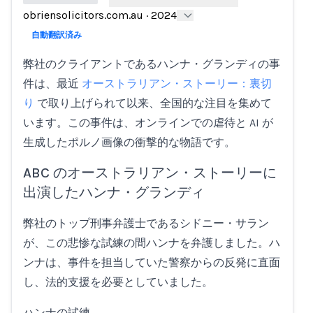
obriensolicitors.com.au
·
2024
Loading...
自動翻訳済み
弊社のクライアントであるハンナ・グランディの事
件は、最近
オーストラリアン・ストーリー：裏切
り
で取り上げられて以来、全国的な注目を集めて
います。この事件は、オンラインでの虐待と AI が
生成したポルノ画像の衝撃的な物語です。
ABC のオーストラリアン・ストーリーに
出演したハンナ・グランディ
弊社のトップ刑事弁護士であるシドニー・サラン
が、この悲惨な試練の間ハンナを弁護しました。ハ
ンナは、事件を担当していた警察からの反発に直面
し、法的支援を必要としていました。
ハンナの試練…