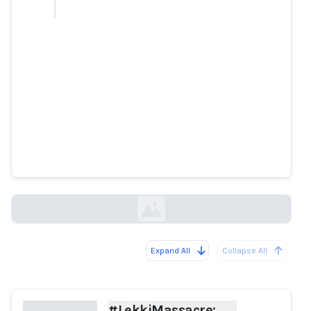
#LekkiMassacre: Why Facebook
labelled content from October 20
incident ‘false’
techpoint.africa
Expand All
Collapse All
Loading...
#LekkiMassacre: