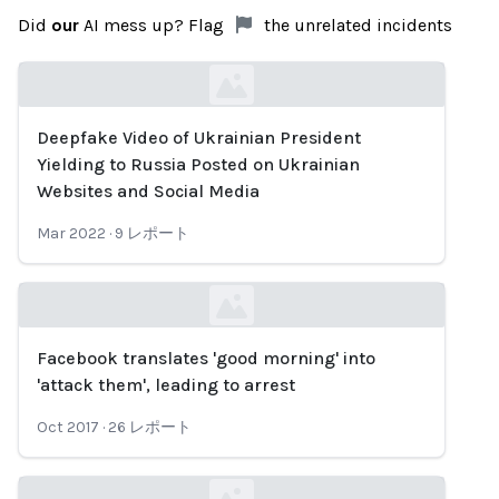
Did
our
AI mess up? Flag
the unrelated incidents
Deepfake Video of Ukrainian President
Loading...
Yielding to Russia Posted on Ukrainian
Websites and Social Media
Mar 2022
·
9
レポート
Facebook translates 'good morning' into
Loading...
'attack them', leading to arrest
Oct 2017
·
26
レポート