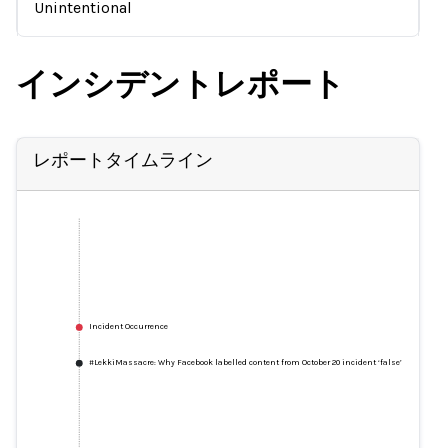
Unintentional
インシデントレポート
レポートタイムライン
Incident Occurrence
#LekkiMassacre: Why Facebook labelled content from October 20 incident ‘false’