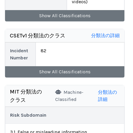
videos)
Show
All
Classifications
CSETv1 分類法のクラス
分類法の詳細
Incident
82
Number
Show
All
Classifications
MIT 分類法の
Machine-
分類法の
Classified
詳細
クラス
Risk Subdomain
3.1. False or misleading information