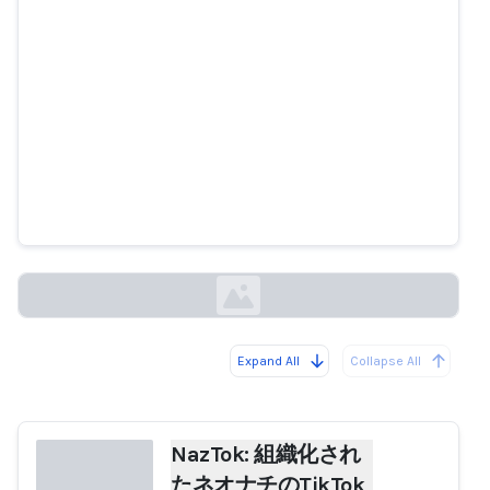
NazTok: 組織化されたネオナチの
TikTokネットワークが数百万回の
視聴を獲得
isdglobal.org
Expand All
Collapse All
Loading...
NazTok: 組織化され
たネオナチのTikTok