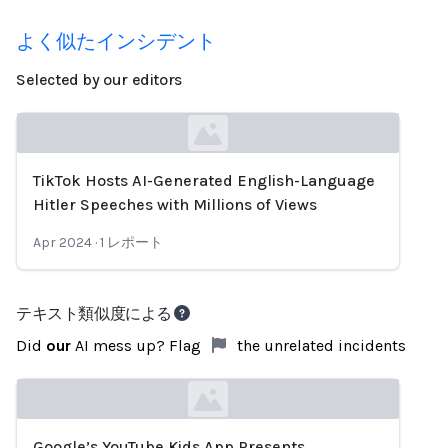
よく似たインシデント
Selected by our editors
TikTok Hosts AI-Generated English-Language
Loading...
Hitler Speeches with Millions of Views
Apr 2024
·
1
レポート
テキスト類似度による
Did
our
AI mess up? Flag
the unrelated incidents
Google’s YouTube Kids App Presents