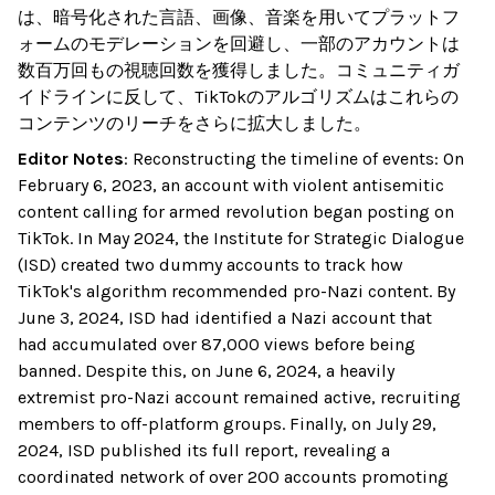
は、暗号化された言語、画像、音楽を用いてプラットフ
ォームのモデレーションを回避し、一部のアカウントは
数百万回もの視聴回数を獲得しました。コミュニティガ
イドラインに反して、TikTokのアルゴリズムはこれらの
コンテンツのリーチをさらに拡大しました。
Editor Notes
:
Reconstructing the timeline of events: On
February 6, 2023, an account with violent antisemitic
content calling for armed revolution began posting on
TikTok. In May 2024, the Institute for Strategic Dialogue
(ISD) created two dummy accounts to track how
TikTok's algorithm recommended pro-Nazi content. By
June 3, 2024, ISD had identified a Nazi account that
had accumulated over 87,000 views before being
banned. Despite this, on June 6, 2024, a heavily
extremist pro-Nazi account remained active, recruiting
members to off-platform groups. Finally, on July 29,
2024, ISD published its full report, revealing a
coordinated network of over 200 accounts promoting