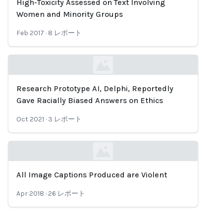
High-Toxicity Assessed on Text Involving
Loading...
Women and Minority Groups
Feb 2017
·
8
レポート
Research Prototype AI, Delphi, Reportedly
Loading...
Gave Racially Biased Answers on Ethics
Oct 2021
·
3
レポート
All Image Captions Produced are Violent
Loading...
Apr 2018
·
26
レポート