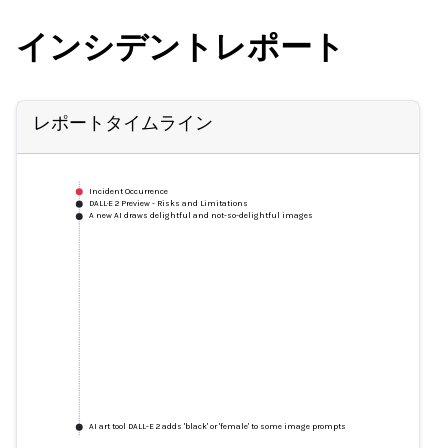
インシデントレポート
レポートタイムライン
Incident Occurrence
DALL·E 2 Preview - Risks and Limitations
A new AI draws delightful and not-so-delightful images
AI art tool DALL-E 2 adds 'black' or 'female' to some image prompts