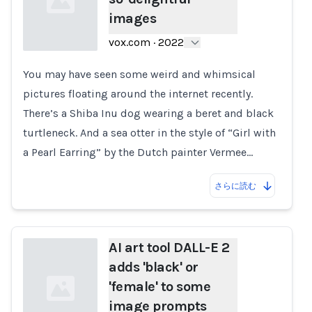
images
vox.com
·
2022
You may have seen some weird and whimsical
Loading...
pictures floating around the internet recently.
There’s a Shiba Inu dog wearing a beret and black
turtleneck. And a sea otter in the style of “Girl with
a Pearl Earring” by the Dutch painter Vermee…
さらに読む
AI art tool DALL-E 2
adds 'black' or
'female' to some
image prompts