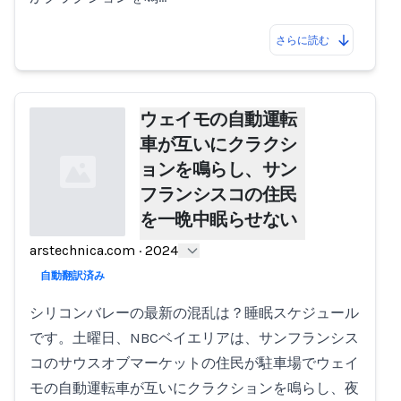
さらに読む
ウェイモの自動運転
車が互いにクラクシ
ョンを鳴らし、サン
フランシスコの住民
を一晩中眠らせない
arstechnica.com
·
2024
Loading...
自動翻訳済み
シリコンバレーの最新の混乱は？睡眠スケジュール
です。土曜日、NBCベイエリアは、サンフランシス
コのサウスオブマーケットの住民が駐車場でウェイ
モの自動運転車が互いにクラクションを鳴らし、夜