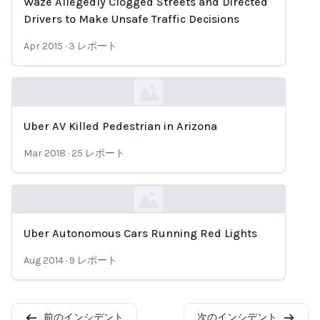
Waze Allegedly Clogged Streets and Directed
Loading...
Drivers to Make Unsafe Traffic Decisions
Apr 2015
·
3
レポート
Uber AV Killed Pedestrian in Arizona
Loading...
Mar 2018
·
25
レポート
Uber Autonomous Cars Running Red Lights
Loading...
Aug 2014
·
9
レポート
前のインシデント
次のインシデント