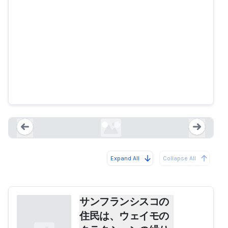
サンフランシスコの住民は、ウェ
イモのクラクションの繰り返しで
夜眠れないと語る
nbcbayarea.com
Expand All
Collapse All
Loading...
Load
サンフランシスコの
住民は、ウェイモの