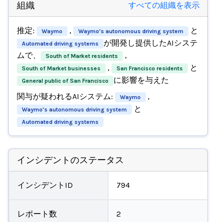
組織
すべての組織を表示
推定:
,
と
Waymo
Waymo's autonomous driving system
が開発し提供したAIシステ
Automated driving systems
ムで、
,
South of Market residents
,
と
South of Market businesses
San Francisco residents
に影響を与えた
General public of San Francisco
関与が疑われるAIシステム:
,
Waymo
と
Waymo's autonomous driving system
Automated driving systems
インシデントのステータス
インシデントID
794
レポート数
2