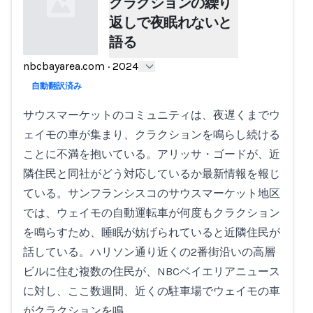
クラクションの繰り
返しで夜眠れないと
語る
nbcbayarea.com
·
2024
Loading...
自動翻訳済み
サウスマーケットのコミュニティは、夜遅くまでウ
ェイモの車が集まり、クラクションを鳴らし続ける
ことに不満を抱いている。アリッサ・ゴードが、近
隣住民と同社がどう対応しているか最新情報を報じ
ている。サンフランシスコのサウスマーケット地区
では、ウェイモの自動運転車が何度もクラクション
を鳴らすため、睡眠が妨げられていると近隣住民が
話している。ハリソン通り近くの2番街沿いの高層
ビルに住む複数の住民が、NBCベイエリアニュース
に対し、ここ数週間、近くの駐車場でウェイモの車
がクラクションを鳴…