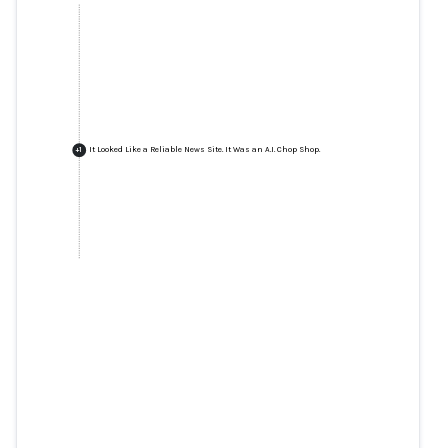
It Looked Like a Reliable News Site. It Was an A.I. Chop Shop.
+
1
It Looked Like a Reliable News