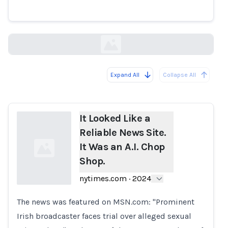
Site. It Was an A.I. Chop Shop.
nytimes.com
Expand All
Collapse All
Loading...
It Looked Like a
Reliable News Site.
It Was an A.I. Chop
Shop.
nytimes.com
·
2024
The news was featured on MSN.com: "Prominent
Loading...
Irish broadcaster faces trial over alleged sexual