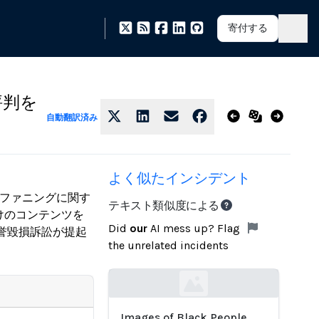
寄付する
が評判を
自動翻訳済み
よく似たインシデント
ブ・ファニングに関す
テキスト類似度による
けのコンテンツを
Did
our
AI mess up? Flag
誉毀損訴訟が提起
the unrelated incidents
Loading...
Images of Black People