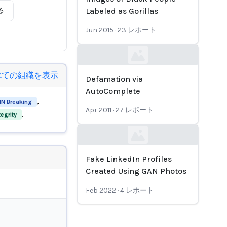
る
Labeled as Gorillas
Jun 2015
·
23
レポート
Loading...
べての組織を表示
Defamation via
AutoComplete
,
N Breaking
Apr 2011
·
27
レポート
.
tegrity
Loading...
Fake LinkedIn Profiles
Created Using GAN Photos
Feb 2022
·
4
レポート