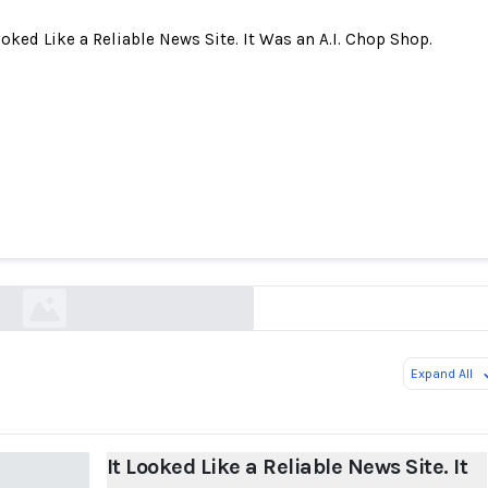
ooked Like a Reliable News Site. It Was an A.I. Chop Shop.
ed Like a Reliable News Site. It Was an A.I. Chop 
nytimes.com
Expand All
It Looked Like a Reliable News Site. It