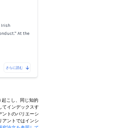
Irish
onduct." At the
さらに読む
き起こし、同じ知的
してインデックスす
デントのバリエーシ
リアントではインシ
研究論文を参照して