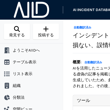
AI INCIDENT DATAB
自動翻訳済み
インシデント 7
発見する
投稿する
損ない、誤情
ようこそAIIDへ
テーブル表示
概要
:
自動翻訳済み
AIを活用したニュース
リスト表示
る虚偽の記事を掲載
生成していたため、
組織
されました。その後
分類法
ツール
空間ビュー