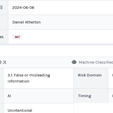
日
2024-06-06
Daniel Atherton
es
MIT
ラス
Machine-Classifie
3.1. False or misleading
Risk Domain
information
AI
Timing
Unintentional