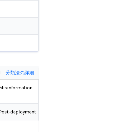
d
分類法の詳細
Misinformation
Post-deployment