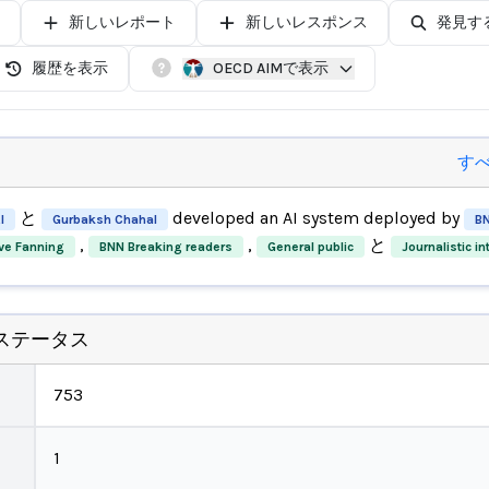
新しいレポート
新しいレスポンス
発見す
履歴を表示
OECD AIMで表示
す
と
developed an AI system deployed by
I
Gurbaksh Chahal
BN
,
,
と
ve Fanning
BNN Breaking readers
General public
Journalistic in
ステータス
753
1