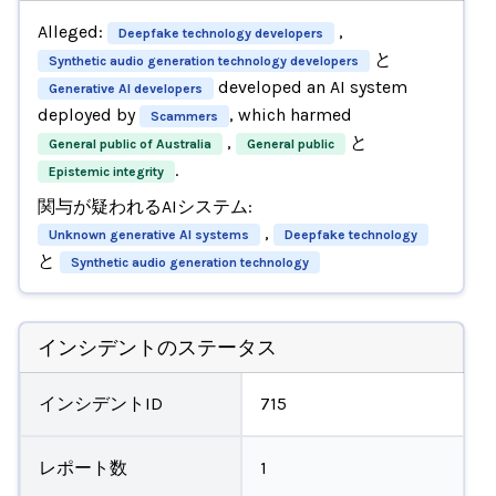
Alleged:
,
Deepfake technology developers
と
Synthetic audio generation technology developers
developed an AI system
Generative AI developers
deployed by
, which harmed
Scammers
,
と
General public of Australia
General public
.
Epistemic integrity
関与が疑われるAIシステム:
,
Unknown generative AI systems
Deepfake technology
と
Synthetic audio generation technology
インシデントのステータス
インシデントID
715
レポート数
1