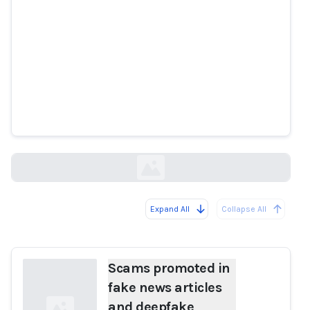
Scams promoted in fake news
articles and deepfake videos cost
Australians more than $8m last
year
theguardian.com
Expand All
Collapse All
Loading...
Scams promoted in
fake news articles
and deepfake