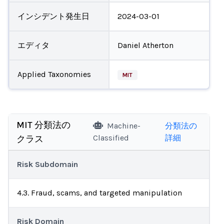
インシデント発生日
2024-03-01
エディタ
Daniel Atherton
Applied Taxonomies
MIT
MIT 分類法の
Machine-
分類法の
Classified
詳細
クラス
Risk Subdomain
4.3. Fraud, scams, and targeted manipulation
Risk Domain