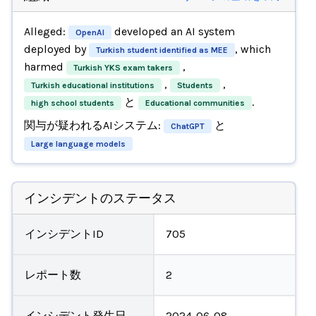
Alleged:
developed an AI system
OpenAI
deployed by
, which
Turkish student identified as MEE
harmed
,
Turkish YKS exam takers
,
,
Turkish educational institutions
Students
と
.
high school students
Educational communities
関与が疑われるAIシステム:
と
ChatGPT
Large language models
インシデントのステータス
インシデントID
705
レポート数
2
インシデント発生日
2024-06-08