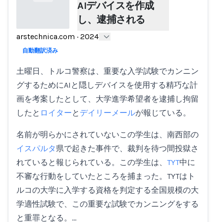
AIデバイスを作成
し、逮捕される
arstechnica.com
·
2024
Loading...
自動翻訳済み
土曜日、トルコ警察は、重要な入学試験でカンニン
グするためにAIと隠しデバイスを使用する精巧な計
画を考案したとして、大学進学希望者を逮捕し拘留
したと
ロイター
と
デイリーメール
が報じている。
名前が明らかにされていないこの学生は、南西部の
イスパルタ
県で起きた事件で、裁判を待つ間投獄さ
れていると報じられている。この学生は、
TYT
中に
不審な行動をしていたところを捕まった。TYTはト
ルコの大学に入学する資格を判定する全国規模の大
学適性試験で、この重要な試験でカンニングをする
と重罪となる。…