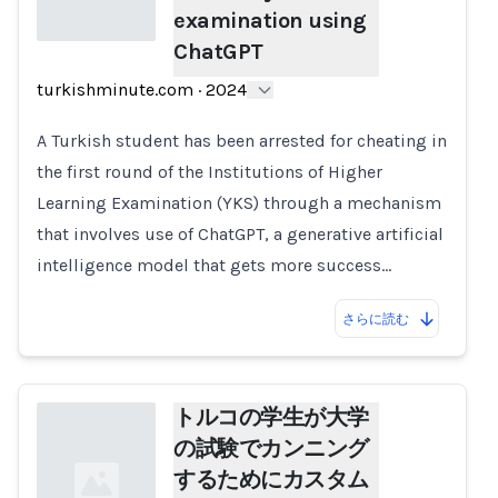
examination using
ChatGPT
Loading...
turkishminute.com
·
2024
A Turkish student has been arrested for cheating in
the first round of the Institutions of Higher
Learning Examination (YKS) through a mechanism
that involves use of ChatGPT, a generative artificial
intelligence model that gets more success…
さらに読む
トルコの学生が大学
の試験でカンニング
するためにカスタム