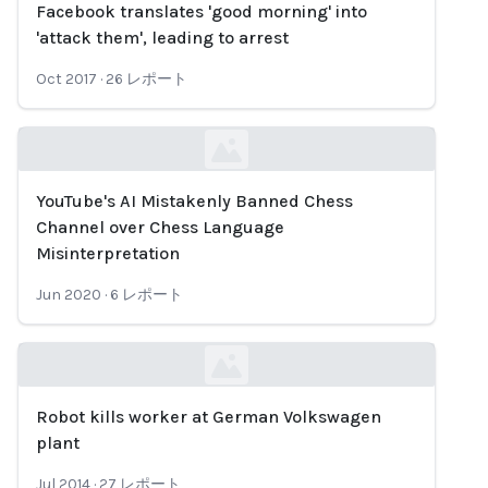
Facebook translates 'good morning' into
Loading...
'attack them', leading to arrest
Oct 2017
·
26
レポート
YouTube's AI Mistakenly Banned Chess
Loading...
Channel over Chess Language
Misinterpretation
Jun 2020
·
6
レポート
Robot kills worker at German Volkswagen
Loading...
plant
Jul 2014
·
27
レポート