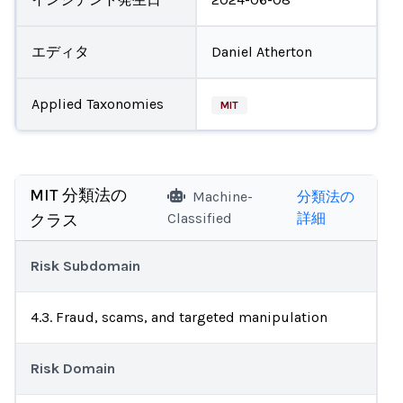
エディタ
Daniel Atherton
Applied Taxonomies
MIT
MIT 分類法の
Machine-
分類法の
Classified
詳細
クラス
Risk Subdomain
4.3. Fraud, scams, and targeted manipulation
Risk Domain