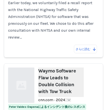
Loading...
Earlier today, we voluntarily filed a recall report
with the National Highway Traffic Safety
Administration (NHTSA) for software that was
previously on our fleet. We chose to do this after
consultation with NHTSA and our own internal
review…
さらに読む
Waymo Software
Flaw Leads to
Double Collision
with Tow Truck
cnn.com
·
2024
Peter Valdes-Dapenaによるインシデント後のレスポンス