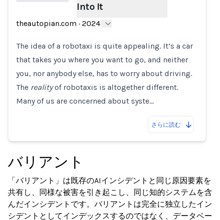
Into It
Loading...
theautopian.com
·
2024
The idea of a robotaxi is quite appealing. It’s a car
that takes you where you want to go, and neither
you, nor anybody else, has to worry about driving.
The
reality
of robotaxis is altogether different.
Many of us are concerned about syste…
さらに読む
バリアント
「バリアント」は既存のAIインシデントと同じ原因要素を
共有し、同様な被害を引き起こし、同じ知的システムを含
んだインシデントです。バリアントは完全に独立したイン
シデントとしてインデックスするのではなく、データベー