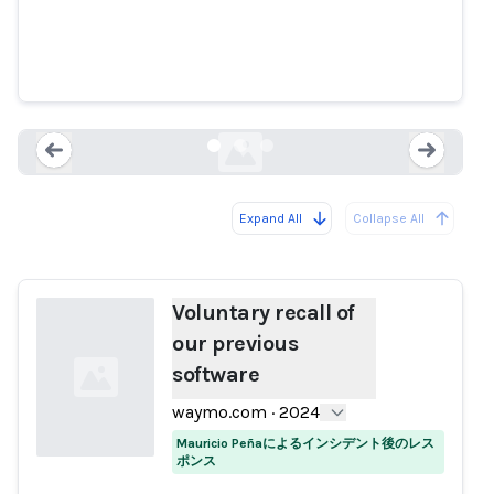
Voluntary recall of our previous
software
waymo.com
Expand All
Collapse All
Loading...
Load
Voluntary recall of
our previous
software
waymo.com
·
2024
Mauricio Peñaによるインシデント後のレス
ポンス