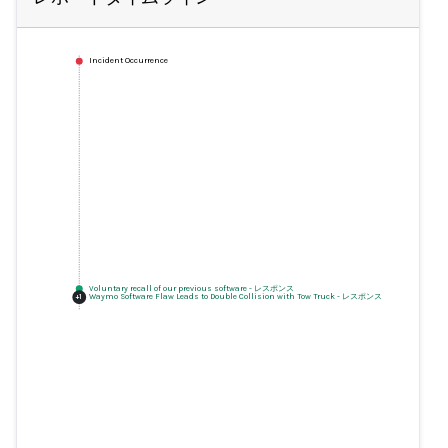
Incident Occurrence
Voluntary recall of our previous software
-
レスポンス
Waymo Software Flaw Leads to Double Collision with Tow Truck
-
レスポンス
+
1