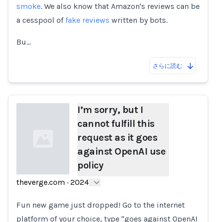
smoke
. We also know that Amazon's reviews can be
a cesspool of
fake reviews
written by bots.
Bu…
さらに読む
I’m sorry, but I
cannot fulfill this
request as it goes
against OpenAI use
policy
theverge.com
·
2024
Loading...
Fun new game just dropped! Go to the internet
platform of your choice, type "goes against OpenAI