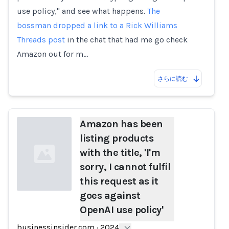
use policy," and see what happens.
The
bossman
dropped a link to a Rick Williams
Threads post
in the chat that had me go check
Amazon out for m…
さらに読む
Amazon has been
listing products
with the title, 'I'm
sorry, I cannot fulfil
this request as it
goes against
OpenAI use policy'
Loading...
businessinsider.com
·
2024