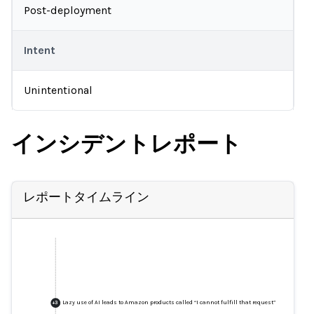
Post-deployment
Intent
Unintentional
インシデントレポート
レポートタイムライン
Lazy use of AI leads to Amazon products called “I cannot fulfill that request”
+
3