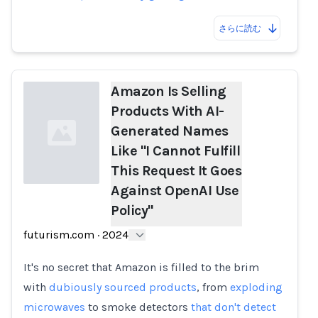
さらに読む
Amazon Is Selling
Products With AI-
Generated Names
Like "I Cannot Fulfill
This Request It Goes
Against OpenAI Use
Policy"
Loading...
futurism.com
·
2024
It's no secret that Amazon is filled to the brim
with
dubiously sourced products
, from
exploding
microwaves
to smoke detectors
that don't detect