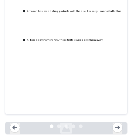
Amazon has been listing products with the title, 'I'm sorry, I cannot fulfil this request as 
AI bots are everywhere now. These telltale words give them away.
Lazy use of AI leads to Amazon
products called “I cannot fulfill
that request”
arstechnica.com