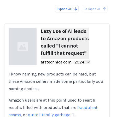
Expand All
Collapse All
Loading...
Load
Lazy use of AI leads
to Amazon products
called “I cannot
fulfill that request”
arstechnica.com
·
2024
I know naming new products can be hard, but
Loading...
these Amazon sellers made some particularly odd
naming choices.
Amazon users are at this point used to search
results filled with products that are
fraudulent
,
scams
, or
quite literally garbage
. T…