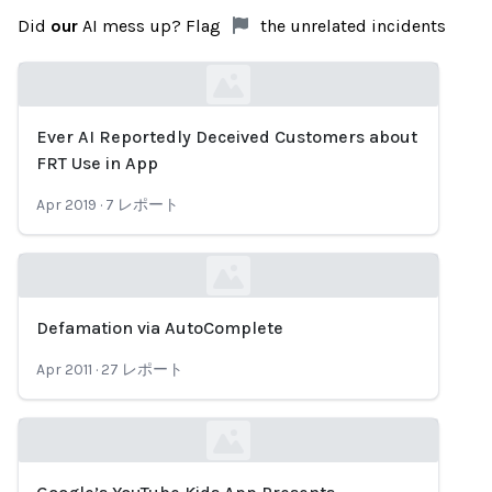
Did
our
AI mess up? Flag
the unrelated incidents
Ever AI Reportedly Deceived Customers about
Loading...
FRT Use in App
Apr 2019
·
7
レポート
Defamation via AutoComplete
Loading...
Apr 2011
·
27
レポート