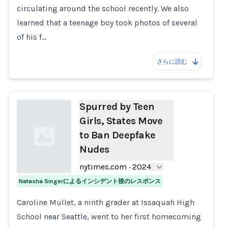
circulating around the school recently. We also
learned that a teenage boy took photos of several
of his f…
さらに読む
Spurred by Teen
Girls, States Move
to Ban Deepfake
Nudes
nytimes.com
·
2024
Natasha Singerによるインシデント後のレスポンス
Loading...
Caroline Mullet, a ninth grader at Issaquah High
School near Seattle, went to her first homecoming