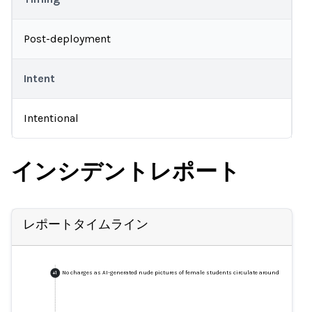
Post-deployment
Intent
Intentional
インシデントレポート
レポートタイムライン
No charges as AI-generated nude pictures of female students circulate around Issaquah 
+
1