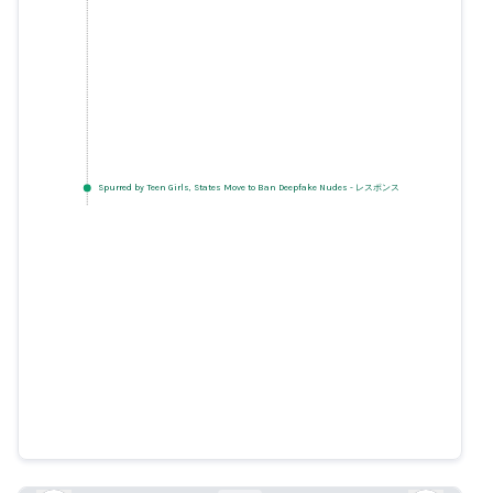
Spurred by Teen Girls, States Move to Ban Deepfake Nudes
-
レスポンス
No charges as AI-generated nude
pictures of female students
circulate around Issaquah
school
kiro7.com