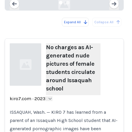
Expand All
Collapse All
Loading...
Load
No charges as AI-
generated nude
pictures of female
students circulate
around Issaquah
school
Loading...
kiro7.com
·
2023
ISSAQUAH, Wash. — KIRO 7 has learned from a
parent of an Issaquah High School student that AI-
generated pornographic images have been