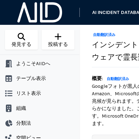
AI INCIDENT DATAB
自動翻訳済み
インシデント 
発見する
投稿する
ウェアで霊長
ようこそAIIDへ
テーブル表示
概要
:
自動翻訳済み
Googleフォトが黒
リスト表示
Amazon、Mic
兆候が見られます。テ
組織
らかになりました。
す。Microsoft
分類法
ます。
空間ビュー