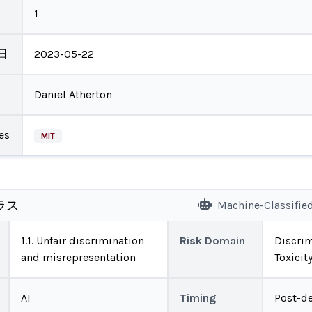
1
日
2023-05-22
Daniel Atherton
es
MIT
ラス
Machine-Classifie
1.1. Unfair discrimination
Risk Domain
Discrim
and misrepresentation
Toxicit
AI
Timing
Post-d