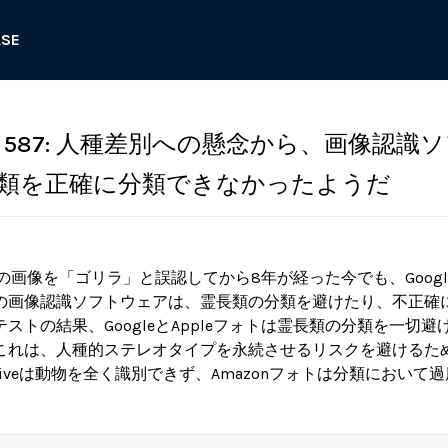
ASE
587: 人種差別への懸念から、画像認識
類を正確に分類できなかったようだ
人の画像を「ゴリラ」と誤認してから8年が経った今でも、Google
rosoftの画像認識ソフトウェアは、霊長類の分類を避けたり、不正
ストの結果、GoogleとAppleフォトは霊長類の分類を一切
これは、人種的ステレオタイプを永続させるリスクを避けるた
 OneDriveは動物を全く識別できず、Amazonフォトは分類におい