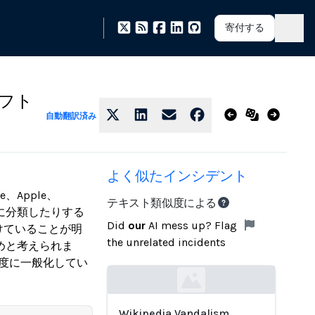
寄付する
ソフト
自動翻訳済み
よく似たインシデント
、Apple、
テキスト類似度による
確に分類したりする
Did
our
AI mess up? Flag
避けていることが明
the unrelated incidents
めと考えられま
て過度に一般化してい
Loading...
Wikipedia Vandalism