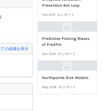
Prevention Bot Loop
Feb 2017
·
6
レポート
る
Loading...
Predictive Policing Biases
of PredPol
べての組織を表示
Nov 2015
·
17
レポート
Loading...
Northpointe Risk Models
May 2016
·
15
レポート