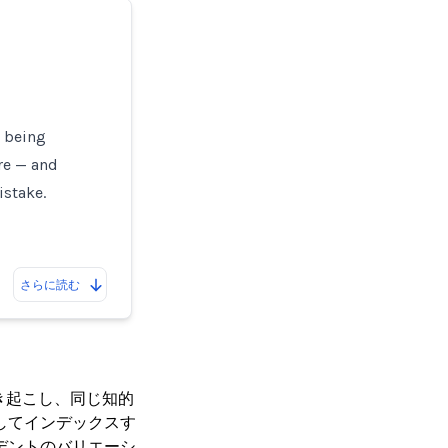
e being
re — and
istake.
さらに読む
き起こし、同じ知的
してインデックスす
デントのバリエーシ