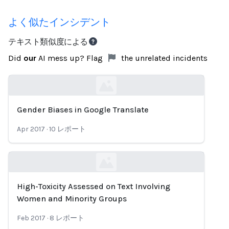
よく似たインシデント
テキスト類似度による
Did
our
AI mess up? Flag
the unrelated incidents
Gender Biases in Google Translate
Loading...
Apr 2017
·
10
レポート
High-Toxicity Assessed on Text Involving
Loading...
Women and Minority Groups
Feb 2017
·
8
レポート