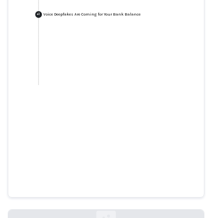
Voice Deepfakes Are Coming for Your Bank Balance
+
1
Voice Deepfakes Are Coming for
Your Bank Balance
nytimes.com