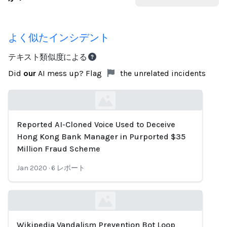
よく似たインシデント
テキスト類似度による
Did
our
AI mess up? Flag
the unrelated incidents
Reported AI-Cloned Voice Used to Deceive
Loading...
Hong Kong Bank Manager in Purported $35
Million Fraud Scheme
Jan 2020
·
6
レポート
Wikipedia Vandalism Prevention Bot Loop