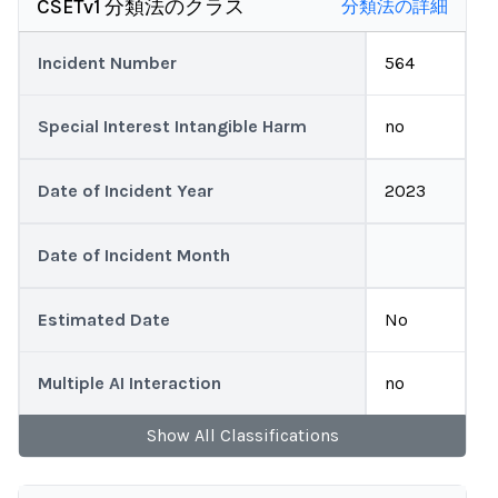
CSETv1 分類法のクラス
分類法の詳細
Incident Number
564
Special Interest Intangible Harm
no
Date of Incident Year
2023
Date of Incident Month
Estimated Date
No
Multiple AI Interaction
no
Show
All
Classifications