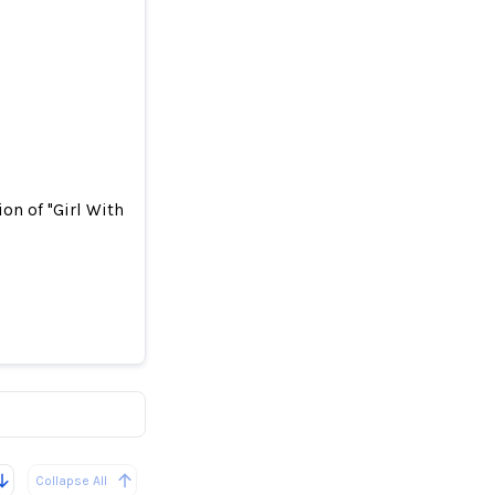
on of "Girl With a Pearl Earring"
erated
Collapse All