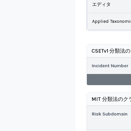
エディタ
Applied Taxonomi
CSETv1 分類法
Incident Number
MIT 分類法のク
Risk Subdomain