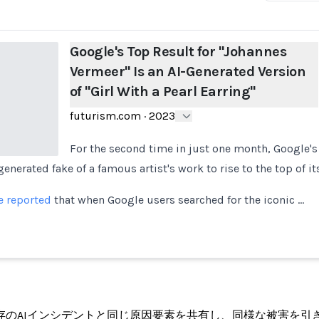
Google's Top Result for "Johannes
Vermeer" Is an AI-Generated Version
of "Girl With a Pearl Earring"
futurism.com
·
2023
For the second time in just one month, Google's
enerated fake of a famous artist's work to rise to the top of it
e reported
that when Google users searched for the iconic …
ト
存のAIインシデントと同じ原因要素を共有し、同様な被害を引