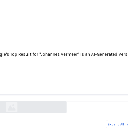
le's Top Result for "Johannes Vermeer" Is an AI-Generated Versi
 Top Result for "Johannes Vermeer" Is an AI-Gen
Version of "Girl With a Pearl Earring"
futurism.com
Expand All