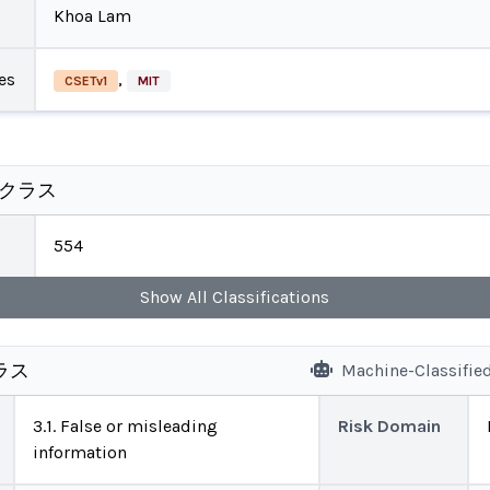
Khoa Lam
es
,
CSETv1
MIT
のクラス
554
Show
All
Classifications
ラス
Machine-Classifie
3.1. False or misleading
Risk Domain
information