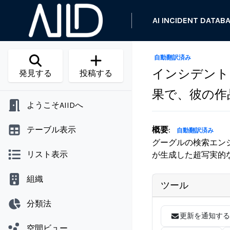
AI INCIDENT DATAB
自動翻訳済み
インシデント 
発見する
投稿する
果で、彼の作
ようこそAIIDへ
テーブル表示
概要
:
自動翻訳済み
グーグルの検索エン
リスト表示
が生成した超写実的
組織
ツール
分類法
更新を通知する
空間ビュー