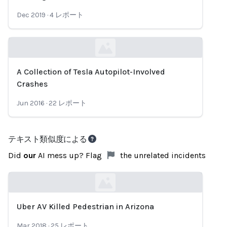
Dec 2019
·
4
レポート
A Collection of Tesla Autopilot-Involved
Loading...
Crashes
Jun 2016
·
22
レポート
テキスト類似度による
Did
our
AI mess up? Flag
the unrelated incidents
Uber AV Killed Pedestrian in Arizona
Loading...
Mar 2018
·
25
レポート