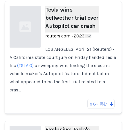
Tesla wins
bellwether trial over
Autopilot car crash
reuters.com
·
2023
LOS ANGELES, April 21 (Reuters) -
A California state court jury on Friday handed Tesla
Loading...
Inc
(TSLA.O)
a sweeping win, finding the electric
vehicle maker's Autopilot feature did not fail in
what appeared to be the first trial related to a
cras…
さらに読む
Exclusive: Tesla's