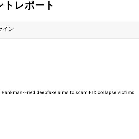
ントレポート
ライン
 Bankman-Fried deepfake aims to scam FTX collapse victims