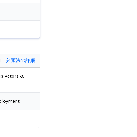
d
分類法の詳細
us Actors &
ployment