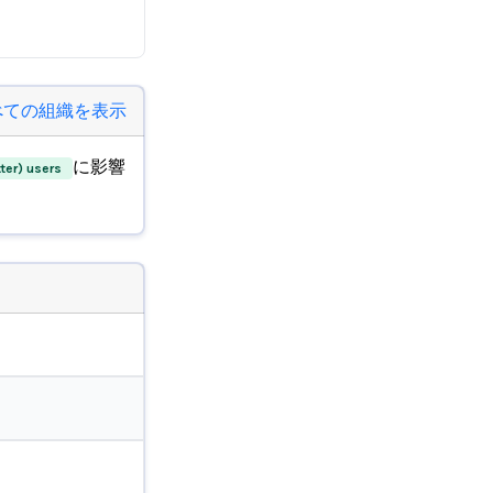
べての組織を表示
に影響
tter) users