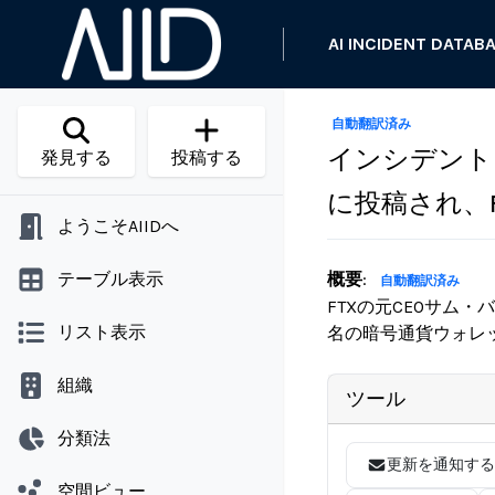
AI INCIDENT DATAB
自動翻訳済み
インシデント 4
発見する
投稿する
に投稿され、
ようこそAIIDへ
テーブル表示
概要
:
自動翻訳済み
FTXの元CEOサム
リスト表示
名の暗号通貨ウォレ
組織
ツール
分類法
更新を通知する
空間ビュー