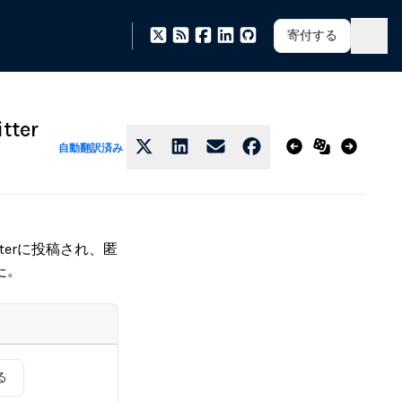
寄付する
ter
自動翻訳済み
terに投稿され、匿
た。
る