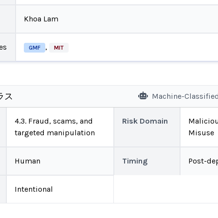
Khoa Lam
es
,
GMF
MIT
ラス
Machine-Classifie
4.3. Fraud, scams, and
Risk Domain
Malicio
targeted manipulation
Misuse
Human
Timing
Post-de
Intentional