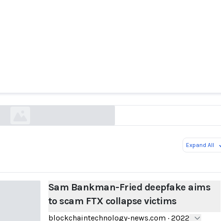
an-Fried deepfake aims to scam FTX collapse
blockchaintechnology-news.com
Expand All
Sam Bankman-Fried deepfake aims
to scam FTX collapse victims
blockchaintechnology-news.com
·
2022