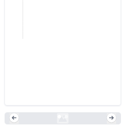
A “Bug” In Instagram's Hashtags
Has Been Favoring Donald Trump
buzzfeednews.com