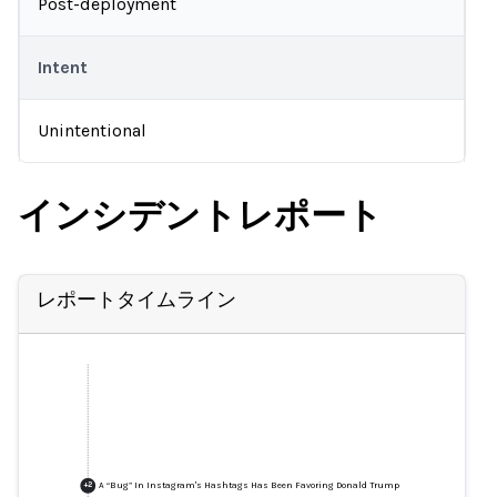
Post-deployment
Intent
Unintentional
インシデントレポート
レポートタイムライン
A “Bug” In Instagram's Hashtags Has Been Favoring Donald Trump
+
2