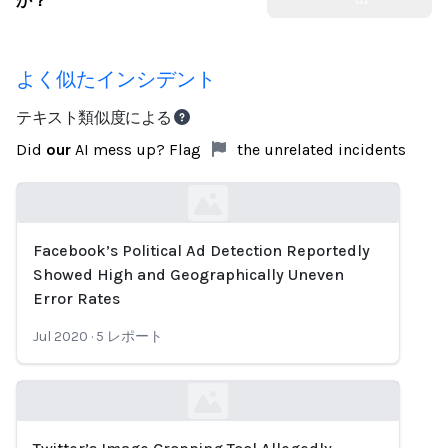
か？
よく似たインシデント
テキスト類似度による
Did
our
AI mess up? Flag
the unrelated incidents
Facebook’s Political Ad Detection Reportedly
Loading...
Showed High and Geographically Uneven
Error Rates
Jul 2020
·
5
レポート