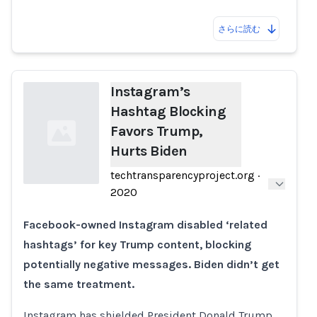
さらに読む
Instagram’s
Hashtag Blocking
Favors Trump,
Hurts Biden
techtransparencyproject.org
·
2020
Loading...
Facebook-owned Instagram disabled ‘related
hashtags’ for key Trump content, blocking
potentially negative messages. Biden didn’t get
the same treatment.
Instagram has shielded President Donald Trump