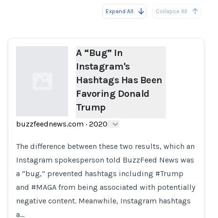
Expand All
Collapse All
Loading...
Load
A “Bug” In
Instagram's
Hashtags Has Been
Favoring Donald
Trump
buzzfeednews.com
·
2020
Loading...
The difference between these two results, which an
Instagram spokesperson told BuzzFeed News was
a “bug,” prevented hashtags including #Trump
and #MAGA from being associated with potentially
negative content. Meanwhile, Instagram hashtags
a…